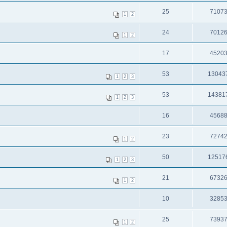
25
7107
1
2
24
7012
1
2
17
4520
53
13043
1
2
3
53
14381
1
2
3
16
4568
23
7274
1
2
50
12517
1
2
3
21
6732
1
2
10
3285
25
7393
1
2