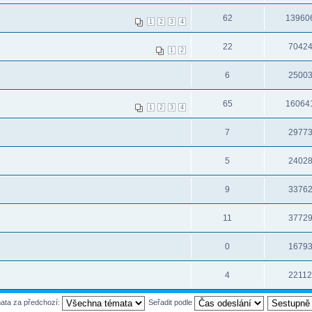
62
13960
1
2
3
4
22
7042
1
2
6
2500
65
16064
1
2
3
4
7
2977
5
2402
9
3376
11
3772
0
1679
4
2211
mata za předchozí:
Seřadit podle