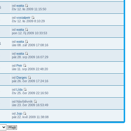
od
watta
6
čtv 12. lis 2009 11:15:50
od
vostalpetr
4
čtv 12. lis 2009 8:10:29
od
watta
3
pon 12. říj 2009 10:33:53
od
watta
1
úte 08. zář 2009 17:08:16
od
watta
3
pát 28. srp 2009 16:07:29
od
Petr
8
úte 11. srp 2009 22:48:20
od
Darges
2
pát 26. čer 2009 17:24:16
od
Lída
9
čtv 25. čer 2009 22:16:50
od Návštěvník
3
úte 23. čer 2009 16:53:49
od
Jojo
2
pát 22. kvě 2009 11:38:08