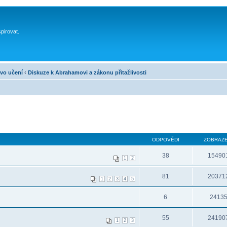
spirovat.
vo učení
‹
Diskuze k Abrahamovi a zákonu přitažlivosti
ODPOVĚDI
ZOBRAZE
38
15490
1
2
81
20371
1
2
3
4
5
6
2413
55
24190
1
2
3