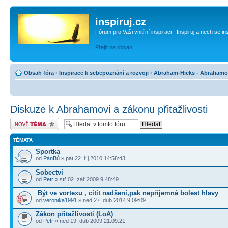
inspiruj.cz
Fórum pro Vaši vnitřní inspiraci - Inspiruj a nech se in
Přejít na obsah
Obsah fóra
‹
Inspirace k sebepoznání a rozvoji
‹
Abraham-Hicks - Abrahamo
Diskuze k Abrahamovi a zákonu přitažlivosti
Odeslat nové téma
TÉMATA
Sportka
od
PánBů
» pát 22. říj 2010 14:58:43
Sobectví
od
Petr
» stř 02. zář 2009 9:48:49
Být ve vortexu , cítit nadšení,pak nepříjemná bolest hlavy
od
veronika1991
» ned 27. dub 2014 9:09:09
Zákon přitažlivosti (LoA)
od
Petr
» ned 19. dub 2009 21:09:21