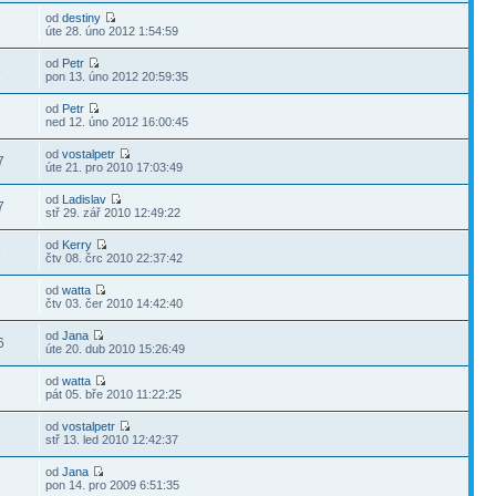
od
destiny
3
úte 28. úno 2012 1:54:59
od
Petr
6
pon 13. úno 2012 20:59:35
od
Petr
3
ned 12. úno 2012 16:00:45
od
vostalpetr
7
úte 21. pro 2010 17:03:49
od
Ladislav
7
stř 29. zář 2010 12:49:22
od
Kerry
8
čtv 08. črc 2010 22:37:42
od
watta
2
čtv 03. čer 2010 14:42:40
od
Jana
6
úte 20. dub 2010 15:26:49
od
watta
6
pát 05. bře 2010 11:22:25
od
vostalpetr
3
stř 13. led 2010 12:42:37
od
Jana
7
pon 14. pro 2009 6:51:35