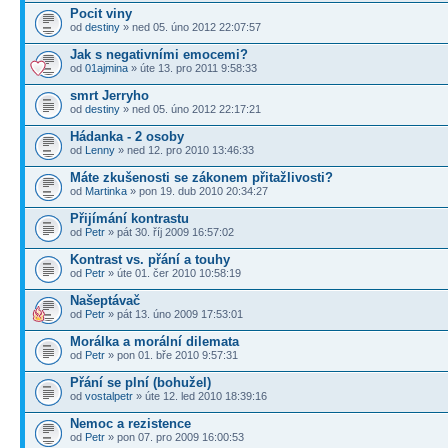
Pocit viny
od
destiny
» ned 05. úno 2012 22:07:57
Jak s negativními emocemi?
od
01ajmina
» úte 13. pro 2011 9:58:33
smrt Jerryho
od
destiny
» ned 05. úno 2012 22:17:21
Hádanka - 2 osoby
od
Lenny
» ned 12. pro 2010 13:46:33
Máte zkušenosti se zákonem přitažlivosti?
od
Martinka
» pon 19. dub 2010 20:34:27
Přijímání kontrastu
od
Petr
» pát 30. říj 2009 16:57:02
Kontrast vs. přání a touhy
od
Petr
» úte 01. čer 2010 10:58:19
Našeptávač
od
Petr
» pát 13. úno 2009 17:53:01
Morálka a morální dilemata
od
Petr
» pon 01. bře 2010 9:57:31
Přání se plní (bohužel)
od
vostalpetr
» úte 12. led 2010 18:39:16
Nemoc a rezistence
od
Petr
» pon 07. pro 2009 16:00:53