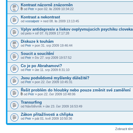
Kontrast názorně znázorněn
od
Petr
» pon 02. lis 2009 10:34:22
Kontrast a nekontrast
od
vostalpetr
» ned 08. lis 2009 13:13:45
Vplyv antidepresiv a liekov ovplyvnujucich psychiku cloveka
od peto » stř 07. říj 2009 17:17:28
Diskuze k touhám
od
Petr
» pon 31. srp 2009 19:46:44
Soucit a soucítění
od
Petr
» čtv 27. srp 2009 19:57:52
Co je po Abrahamovi?
od
Petr
» úte 11. srp 2009 8:31:10
Jsou podvědomé myšlenky důležité?
od
Petr
» pon 22. čer 2009 10:45:31
Řešit problém do hloubky nebo pouze změnit své zaměření
od
Petr
» pon 22. čer 2009 10:48:06
Transurfing
od Návštěvník » úte 23. čer 2009 16:53:49
Zákon přitažlivosti a chřipka
od
Petr
» pát 01. kvě 2009 10:50:36
Zobrazit té