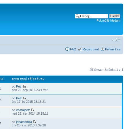
Pokročilé hledání
FAQ
Registrovat
Přihlásit se
25 témat • Stránka
1
z
1
NÍ
POSLEDNÍ PŘÍSPĚVEK
od
Petr
1
pon 22. srp 2016 23:17:45
od
Petr
2
úte 17. lis 2015 23:13:21
od
vostalpetr
5
ned 22. čer 2014 18:15:11
od
janamonika
7
čtv 25. črc 2013 7:39:28