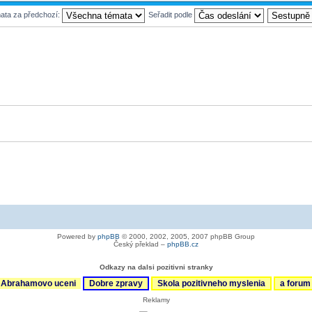
mata za předchozí:
Seřadit podle
Powered by
phpBB
© 2000, 2002, 2005, 2007 phpBB Group
Český překlad –
phpBB.cz
Odkazy na dalsi pozitivni stranky
Abrahamovo uceni
Dobre zpravy
Skola pozitivneho myslenia
a foru
Reklamy