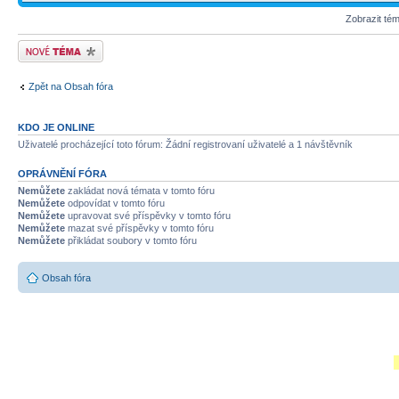
Zobrazit té
Odeslat nové téma
Zpět na Obsah fóra
KDO JE ONLINE
Uživatelé procházející toto fórum: Žádní registrovaní uživatelé a 1 návštěvník
OPRÁVNĚNÍ FÓRA
Nemůžete
zakládat nová témata v tomto fóru
Nemůžete
odpovídat v tomto fóru
Nemůžete
upravovat své příspěvky v tomto fóru
Nemůžete
mazat své příspěvky v tomto fóru
Nemůžete
přikládat soubory v tomto fóru
Obsah fóra