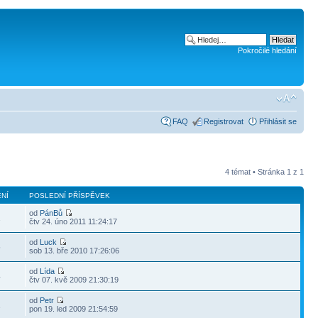
Pokročilé hledání
FAQ
Registrovat
Přihlásit se
4 témat • Stránka
1
z
1
NÍ
POSLEDNÍ PŘÍSPĚVEK
od
PánBů
1
čtv 24. úno 2011 11:24:17
od
Luck
5
sob 13. bře 2010 17:26:06
od
Lída
4
čtv 07. kvě 2009 21:30:19
od
Petr
1
pon 19. led 2009 21:54:59