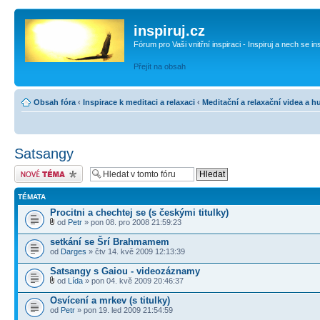
inspiruj.cz
Fórum pro Vaši vnitřní inspiraci - Inspiruj a nech se in
Přejít na obsah
Obsah fóra
‹
Inspirace k meditaci a relaxaci
‹
Meditační a relaxační videa a 
Satsangy
Odeslat nové téma
TÉMATA
Procitni a chechtej se (s českými titulky)
od
Petr
» pon 08. pro 2008 21:59:23
setkání se Šrí Brahmamem
od
Darges
» čtv 14. kvě 2009 12:13:39
Satsangy s Gaiou - videozáznamy
od
Lída
» pon 04. kvě 2009 20:46:37
Osvícení a mrkev (s titulky)
od
Petr
» pon 19. led 2009 21:54:59