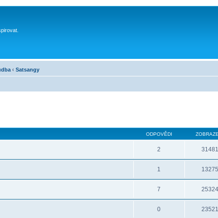
spirovat.
hudba
‹
Satsangy
ODPOVĚDI
ZOBRAZE
2
3148
1
1327
7
2532
0
2352