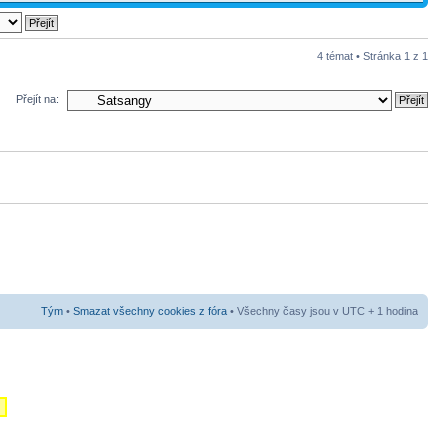
4 témat • Stránka
1
z
1
Přejít na:
Tým
•
Smazat všechny cookies z fóra
• Všechny časy jsou v UTC + 1 hodina
m