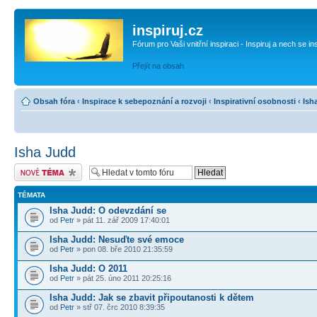
inspiruj.cz
Fórum pro Vaši vnitřní inspiraci - Inspiruj a nech se in
Přejít na obsah
Obsah fóra
‹
Inspirace k sebepoznání a rozvoji
‹
Inspirativní osobnosti
‹
Ish
Isha Judd
Odeslat nové téma
TÉMATA
Isha Judd: O odevzdání se
od
Petr
» pát 11. zář 2009 17:40:01
Isha Judd: Nesuďte své emoce
od
Petr
» pon 08. bře 2010 21:35:59
Isha Judd: O 2011
od
Petr
» pát 25. úno 2011 20:25:16
Isha Judd: Jak se zbavit připoutanosti k dětem
od
Petr
» stř 07. črc 2010 8:39:35