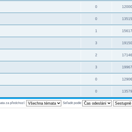
0
1200
0
1351
1
1561
3
1915
2
1714
3
1996
0
1290
0
1357
mata za předchozí:
Seřadit podle