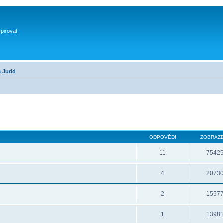
spirovat.
a Judd
ODPOVĚDI
ZOBRAZE
11
7542
4
2073
2
1557
1
1398