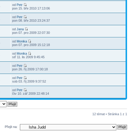
od
Petr
0
pon 15. bře 2010 17:13:06
od
Petr
5
pon 08. bře 2010 23:24:37
od
Jana
7
pon 07. pro 2009 22:07:30
od
Monika
0
pon 07. pro 2009 15:12:18
od
Monika
6
stř 11. lis 2009 9:45:45
od
Petr
7
pon 26. říj 2009 17:00:18
od
Petr
6
sob 03. říj 2009 9:37:52
od
Petr
9
čtv 10. zář 2009 22:48:14
12 témat • Stránka
1
z
1
Přejít na: