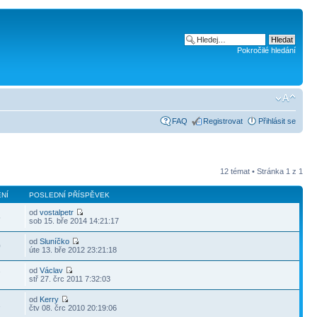
Pokročilé hledání
FAQ
Registrovat
Přihlásit se
12 témat • Stránka
1
z
1
NÍ
POSLEDNÍ PŘÍSPĚVEK
od
vostalpetr
5
sob 15. bře 2014 14:21:17
od
Sluníčko
0
úte 13. bře 2012 23:21:18
od
Václav
7
stř 27. črc 2011 7:32:03
od
Kerry
1
čtv 08. črc 2010 20:19:06