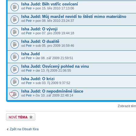
Isha Judd: Běh vstříc osvícení
od
Petr
» pon 15. bře 2010 17:13:06
Isha Judd: Můj manžel nevidí to štěstí mimo materiálno
od
Petr
» pon 08. bře 2010 23:24:37
Isha Judd: O vývoji
od
Petr
» pon 07. pro 2009 19:44:18
Isha Judd: O dualitě
od
Petr
» sob 05. pro 2009 16:59:46
Isha Judd
od
Petr
» úte 08. zář 2009 21:59:51
Isha Judd: Osvícený pohled na vinu
od
Petr
» úte 13. říj 2009 21:06:55
Isha Judd: O krizi
od
Petr
» sob 03. říj 2009 9:37:52
Isha Judd: O nepodmíněné lásce
od
Petr
» čtv 10. zář 2009 22:48:14
Zobrazit té
Odeslat nové téma
Zpět na Obsah fóra