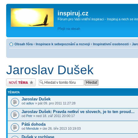
inspiruj.cz
Fórum pro Vaši vnitřní inspiraci - Inspiruj a nech se in
Přejít na obsah
Obsah fóra
‹
Inspirace k sebepoznání a rozvoji
‹
Inspirativní osobnosti
‹
Jar
Jaroslav Dušek
Odeslat nové téma
TÉMATA
Jaroslav Dušek
od
adiuv
» pát 09. pro 2011 11:27:28
Jaroslav Dušek: Pravda netkví ve slovech, je to ten proud...
od
Petr
» ned 18. zář 2011 20:00:17
Pátá dohoda
od
Mendule
» úte 26. bře 2013 10:19:03
Dušek v rozhlase