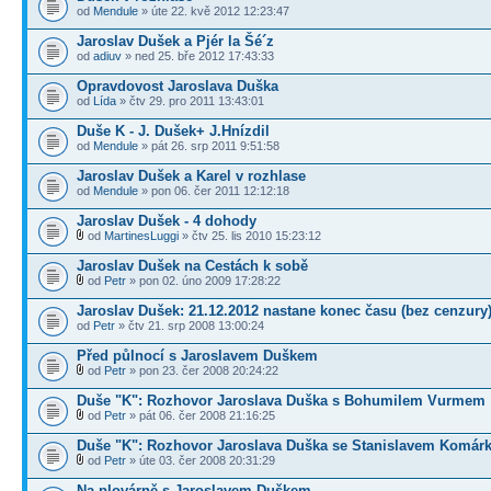
od
Mendule
» úte 22. kvě 2012 12:23:47
Jaroslav Dušek a Pjér la Šé´z
od
adiuv
» ned 25. bře 2012 17:43:33
Opravdovost Jaroslava Duška
od
Lída
» čtv 29. pro 2011 13:43:01
Duše K - J. Dušek+ J.Hnízdil
od
Mendule
» pát 26. srp 2011 9:51:58
Jaroslav Dušek a Karel v rozhlase
od
Mendule
» pon 06. čer 2011 12:12:18
Jaroslav Dušek - 4 dohody
od
MartinesLuggi
» čtv 25. lis 2010 15:23:12
Jaroslav Dušek na Cestách k sobě
od
Petr
» pon 02. úno 2009 17:28:22
Jaroslav Dušek: 21.12.2012 nastane konec času (bez cenzury
od
Petr
» čtv 21. srp 2008 13:00:24
Před půlnocí s Jaroslavem Duškem
od
Petr
» pon 23. čer 2008 20:24:22
Duše "K": Rozhovor Jaroslava Duška s Bohumilem Vurmem
od
Petr
» pát 06. čer 2008 21:16:25
Duše "K": Rozhovor Jaroslava Duška se Stanislavem Komár
od
Petr
» úte 03. čer 2008 20:31:29
Na plovárně s Jaroslavem Duškem