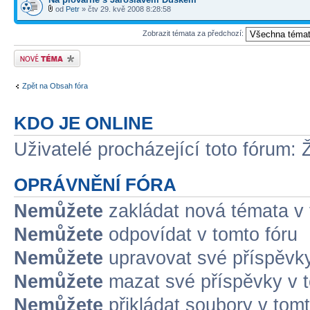
od
Petr
» čtv 29. kvě 2008 8:28:58
Zobrazit témata za předchozí:
Odeslat nové téma
Zpět na Obsah fóra
KDO JE ONLINE
Uživatelé procházející toto fórum: 
OPRÁVNĚNÍ FÓRA
Nemůžete
zakládat nová témata v 
Nemůžete
odpovídat v tomto fóru
Nemůžete
upravovat své příspěvky
Nemůžete
mazat své příspěvky v t
Nemůžete
přikládat soubory v tomt