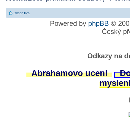
Obsah fóra
Powered by
phpBB
© 2000
Český př
Odkazy na da
Abrahamovo uceni
Do
myslen