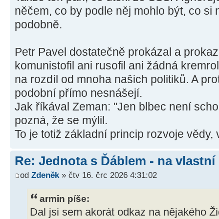
něčem, co by podle něj mohlo být, co si 
podobně.
Petr Pavel dostatečně prokázal a prokaz
komunistofil ani rusofil ani žádná kremrol
na rozdíl od mnoha našich politiků. A prot
podobní přímo nesnášejí.
Jak říkával Zeman: "Jen blbec není sch
pozná, že se mýlil.
To je totiž základní princip rozvoje vědy
Re: Jednota s Ďáblem - na vlastní
od
Zdeněk
» čtv 16. črc 2026 4:31:02
armin píše:
Dal jsi sem akorát odkaz na nějakého Ži