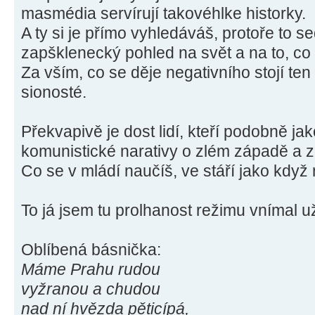
masmédia servírují takovéhlke historky.
A ty si je přímo vyhledáváš, protoře to s
zapšklenecký pohled na svět a na to, co 
Za vším, co se děje negativního stojí ten
sionosté.
Překvapivě je dost lidí, kteří podobně jak
komunistické narativy o zlém západě a 
Co se v mládí naučíš, ve stáří jako když 
To já jsem tu prolhanost režimu vnímal už
Oblíbená básnička:
Máme Prahu rudou
vyžranou a chudou
nad ní hvězda pěticípá,