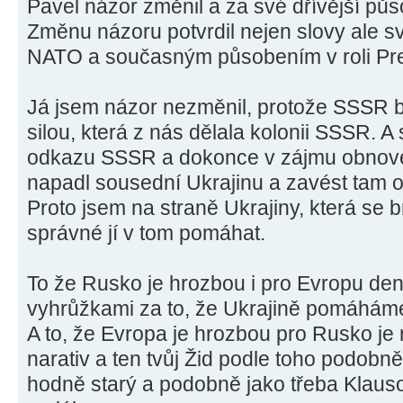
Pavel názor změnil a za své dřívější půs
Změnu názoru potvrdil nejen slovy ale 
NATO a současným působením v roli Pre
Já jsem názor nezměnil, protože SSSR 
silou, která z nás dělala kolonii SSSR. A
odkazu SSSR a dokonce v zájmu obnove
napadl sousední Ukrajinu a zavést tam o
Proto jsem na straně Ukrajiny, která se b
správné jí v tom pomáhat.
To že Rusko je hrozbou i pro Evropu de
vyhrůžkami za to, že Ukrajině pomáhám
A to, že Evropa je hrozbou pro Rusko je
narativ a ten tvůj Žid podle toho podobně
hodně starý a podobně jako třeba Klausov