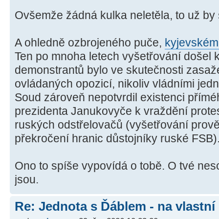
Ovšemže žádná kulka neletěla, to už by s
A ohledně ozbrojeného puče,
kyjevském
Ten po mnoha letech vyšetřování došel 
demonstrantů bylo ve skutečnosti zasaž
ovládaných opozicí, nikoliv vládními jed
Soud zároveň nepotvrdil existenci přímé
prezidenta Janukovyče k vraždění protes
ruských odstřelovačů (vyšetřování prov
překročení hranic důstojníky ruské FSB)
Ono to spíše vypovídá o tobě. O tvé nesc
jsou.
Re: Jednota s Ďáblem - na vlastní