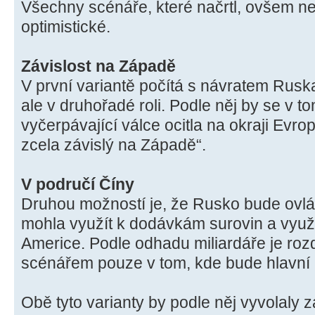
Všechny scénáře, které načrtl, ovšem ne
optimistické.
Závislost na Západě
V první variantě počítá s návratem Rus
ale v druhořadé roli. Podle něj by se v 
vyčerpávající válce ocitla na okraji Evro
zcela závislý na Západě“.
V područí Číny
Druhou možností je, že Rusko bude ovlá
mohla využít k dodávkám surovin a využít
Americe. Podle odhadu miliardáře je roz
scénářem pouze v tom, kde bude hlavní 
Obě tyto varianty by podle něj vyvolaly 