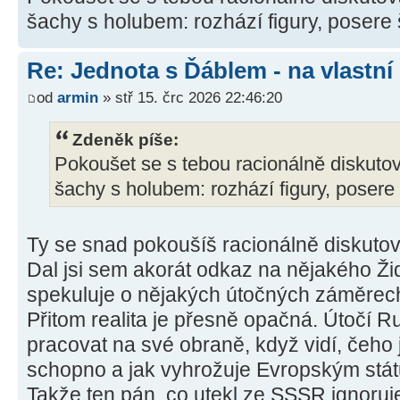
šachy s holubem: rozhází figury, posere 
Re: Jednota s Ďáblem - na vlastní
od
armin
» stř 15. črc 2026 22:46:20
Zdeněk píše:
Pokoušet se s tebou racionálně diskutov
šachy s holubem: rozhází figury, posere 
Ty se snad pokoušíš racionálně diskuto
Dal jsi sem akorát odkaz na nějakého Ži
spekuluje o nějakých útočných záměrec
Přitom realita je přesně opačná. Útočí 
pracovat na své obraně, když vidí, čeh
schopno a jak vyhrožuje Evropským stát
Takže ten pán, co utekl ze SSSR ignoruje 