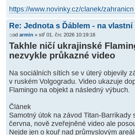
https://www.novinky.cz/clanek/zahranicn
Re: Jednota s Ďáblem - na vlastní
od
armin
» stř 01. črc 2026 10:19:16
Takhle ničí ukrajinské Flamin
nezvykle průkazné video
Na sociálních sítích se v úterý objevily 
v ruském Volgogradu. Video ukazuje dop
Flamingo na objekt a následný výbuch.
Článek
Samotný útok na závod Titan-Barrikady s
června, nově zveřejněné video ale poso
Nejde jen o kouř nad průmyslovým areál