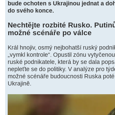
bude ochoten s Ukrajinou jednat a doh
do svého konce.
Nechtějte rozbité Rusko. Putinů
možné scénáře po válce
Král hnojiv, osmý nejbohatší ruský podni
„vymkl kontrole“. Opustil zónu vytyčen
ruské podnikatele, která by se dala popsa
nepleťte se do politiky. V analýze pro tý
možné scénáře budoucnosti Ruska poté,
Ukrajině.