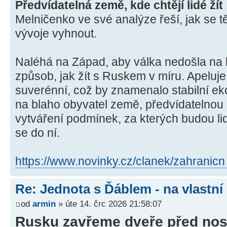
Předvídatelná země, kde chtějí lidé žít
Melničenko ve své analýze řeší, jak se
vývoje vyhnout.
Naléhá na Západ, aby válka nedošla na 
způsob, jak žít s Ruskem v míru. Apeluje
suverénní, což by znamenalo stabilní e
na blaho obyvatel země, předvídatelnou z
vytváření podmínek, za kterých budou lidé
se do ní.
https://www.novinky.cz/clanek/zahranicn .
Re: Jednota s Ďáblem - na vlastní
od
armin
» úte 14. črc 2026 21:58:07
Rusku zavřeme dveře před nos