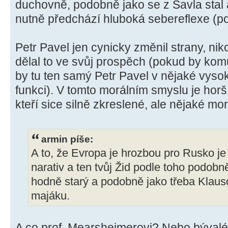
duchovně, podobně jako se z Šavla stal
nutně předchází hluboká sebereflexe (po
Petr Pavel jen cynicky změnil strany, nik
dělal to ve svůj prospěch (pokud by komu
by tu ten samý Petr Pavel v nějaké vyso
funkci). V tomto morálním smyslu je horš
kteří sice silně zkreslené, ale nějaké mor
armin píše:
A to, že Evropa je hrozbou pro Rusko je
narativ a ten tvůj Žid podle toho podobně
hodně starý a podobně jako třeba Klauso
majáku.
A co prof. Mearsheimerovi? Nebo býval