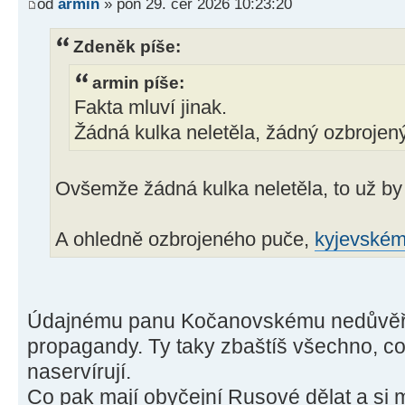
od
armin
» pon 29. čer 2026 10:23:20
Zdeněk píše:
armin píše:
Fakta mluví jinak.
Žádná kulka neletěla, žádný ozbrojen
Ovšemže žádná kulka neletěla, to už by 
A ohledně ozbrojeného puče,
kyjevské
Údajnému panu Kočanovskému nedůvěřuji
propagandy. Ty taky zbaštíš všechno, co 
naservírují.
Co pak mají obyčejní Rusové dělat a si my