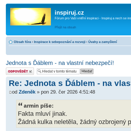
inspiruj.cz
Fórum pro Vaši vnitřní inspiraci - Inspiruj a nech se in
Přejít na obsah
Obsah fóra
‹
Inspirace k sebepoznání a rozvoji
‹
Úvahy a zamyšlení
Jednota s Ďáblem - na vlastní nebezpečí!
Odeslat odpověď
Re: Jednota s Ďáblem - na vlas
od
Zdeněk
» pon 29. čer 2026 4:51:48
armin píše:
Fakta mluví jinak.
Žádná kulka neletěla, žádný ozbrojený p