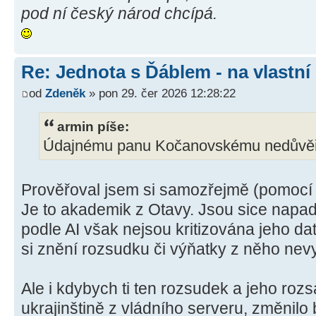
pod ní český národ chcípá.
Re: Jednota s Ďáblem - na vlastní
od
Zdeněk
» pon 29. čer 2026 12:28:22
armin píše:
Údajnému panu Kočanovskému nedůvěřu
Prověřoval jsem si samozřejmě (pomocí 
Je to akademik z Otavy. Jsou sice napad
podle AI však nejsou kritizována jeho dat
si znění rozsudku či výňatky z něho nev
Ale i kdybych ti ten rozsudek a jeho roz
ukrajinštině z vládního serveru, změnilo 