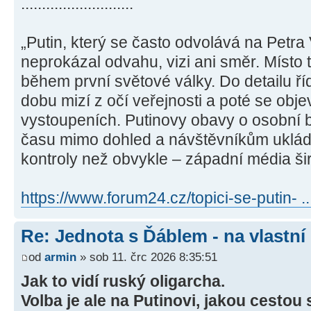
...........................
„Putin, který se často odvolává na Petra 
neprokázal odvahu, vizi ani směr. Místo to
během první světové války. Do detailu ří
dobu mizí z očí veřejnosti a poté se obj
vystoupeních. Putinovy obavy o osobní b
času mimo dohled a návštěvníkům uklá
kontroly než obvykle – západní média šir
https://www.forum24.cz/topici-se-putin- .
Re: Jednota s Ďáblem - na vlastní
od
armin
» sob 11. črc 2026 8:35:51
Jak to vidí ruský oligarcha.
Volba je ale na Putinovi, jakou cestou 