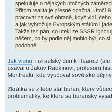
spekuluje o nějakých útočných záměrec
Přitom realita je přesně opačná. Útočí 
pracovat na své obraně, když vidí, čeh
a jak vyhrožuje Evropským státům i jad
Takže ten pán, co utekl ze SSSR ignoruje
něčem, co by podle něj mohlo být, co si
podobně.
Jak vidno
, i izraelský deník Haaretz (al
psával o Jakov Rabkinovi, profesoru hist
Montrealu, kde vyučoval sovětské dějiny
Zkrátka se z tebe stal buran, který vůbe
problematiky, ke které se buransky vyjad