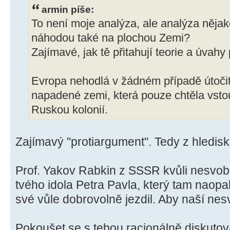
armin píše:
To není moje analýza, ale analýza něja
náhodou také na plochou Zemi?
Zajímavé, jak tě přitahují teorie a úva
Evropa nehodlá v žádném případě útoč
napadené zemi, která pouze chtěla vstou
Ruskou kolonií.
Zajímavý "protiargument". Tedy z hledis
Prof. Yakov Rabkin z SSSR kvůli nesvobo
tvého idola Petra Pavla, který tam naopa
své vůle dobrovolně jezdil. Aby naší nes
Pokoušet se s tebou racionálně diskutova