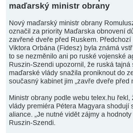
maďarský ministr obrany
Nový maďarský ministr obrany Romulusz
označil za priority Maďarska obnovení d
zavřené dveře před Ruskem. Předchozí
Viktora Orbána (Fidesz) byla známá vst
to se nezměnilo ani po ruské vojenské ag
Ruszin-Szendi upozornil, že ruská tajná
maďarské vlády snažila proniknout do ze
současný kabinet jim „zavře dveře před
Ministr obrany podle webu telex.hu řekl
vlády premiéra Pétera Magyara shodují 
aliance. „Je nutné vidět zájmy a hodnoty
Ruszin-Szendi.