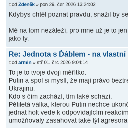
od
Zdeněk
» pon 29. čer 2026 13:24:02
Kdybys chtěl poznat pravdu, snažil by s
Mě na tom nezáleží, pro mne už je to jen
jako ty.
Re: Jednota s Ďáblem - na vlastní
od
armin
» stř 01. črc 2026 9:04:14
To je to tvoje dvojí měřítko.
Putin a spol si myslí, že mají právo bez
Ukrajinu.
Kdo s čím zachází, tím také schází.
Pětiletá válka, kterou Putin nechce ukon
jednat holt vede k odpovídajícím reakcím,
umožňovaly zasahovat také týl agresora