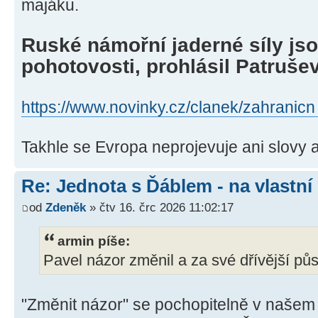
majáku.
Ruské námořní jaderné síly jso
pohotovosti, prohlásil Patruše
https://www.novinky.cz/clanek/zahranicn .
Takhle se Evropa neprojevuje ani slovy a
Re: Jednota s Ďáblem - na vlastní
od
Zdeněk
» čtv 16. črc 2026 11:02:17
armin píše:
Pavel názor změnil a za své dřívější půs
"Změnit názor" se pochopitelně v našem 