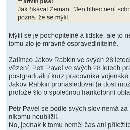
armin píše:
Jak říkával Zeman: "Jen blbec není sch
pozná, že se mýlil.
Mýlit se je pochopitelné a lidské, ale to
tomu zlo je mravně ospravedlnitelné.
Zatímco Jakov Rabkin ve svých 28 letech
vězení, Petr Pavel ve svých 28 letech p
postgraduální kurz pracovníka vojenské r
Jakov Rabkin pronásledoval (a dost možn
protože šlo o společnou frankofonní obla
Petr Pavel se podle svých slov nemá za 
nikomu neublížil.
No, jednak k tomu neměl čas ani příležit