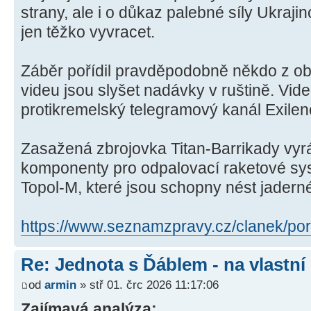
strany, ale i o důkaz palebné síly Ukraj
jen těžko vyvracet.
Záběr pořídil pravděpodobně někdo z ob
videu jsou slyšet nadávky v ruštině. Vid
protikremelský telegramový kanál Exile
Zasažená zbrojovka Titan-Barrikady vyr
komponenty pro odpalovací raketové sys
Topol-M, které jsou schopny nést jadern
https://www.seznamzpravy.cz/clanek/por
Re: Jednota s Ďáblem - na vlastní
od
armin
» stř 01. črc 2026 11:17:06
Zajímavá analýza: