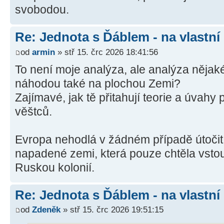
svobodou.
Re: Jednota s Ďáblem - na vlastní
od
armin
» stř 15. črc 2026 18:41:56
To není moje analýza, ale analýza něja
náhodou také na plochou Zemi?
Zajímavé, jak tě přitahují teorie a úvah
věštců.
Evropa nehodlá v žádném případě útoči
napadené zemi, která pouze chtěla vstou
Ruskou kolonií.
Re: Jednota s Ďáblem - na vlastní
od
Zdeněk
» stř 15. črc 2026 19:51:15