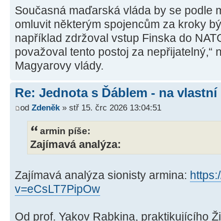
Současná maďarská vláda by se podle m
omluvit některým spojencům za kroky bý
například zdržoval vstup Finska do NAT
považoval tento postoj za nepřijatelný,“ 
Magyarovy vlády.
Re: Jednota s Ďáblem - na vlastní
od
Zdeněk
» stř 15. črc 2026 13:04:51
armin píše:
Zajímavá analýza:
Zajímavá analýza sionisty armina:
https
v=eCsLT7PipOw
Od prof. Yakov Rabkina, praktikujícího Ž