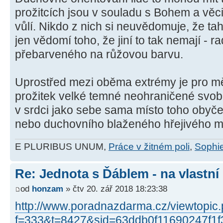
prožitcích jsou v souladu s Bohem a věci
vůlí. Nikdo z nich si neuvědomuje, že ta
jen vědomí toho, že jiní to tak nemají - ra
přebarveného na růžovou barvu.
Uprostřed mezi oběma extrémy je pro mě
prožitek velké temné neohraničené svobo
v srdci jako sebe sama místo toho obyč
nebo duchovního blaženého hřejivého m
E PLURIBUS UNUM,
Práce v žitném poli
,
Sophie
Re: Jednota s Ďáblem - na vlastní
od
honzam
» čtv 20. zář 2018 18:23:38
http://www.poradnazdarma.cz/viewtopic
f=333&t=8427&sid=63ddb0f11690247f1