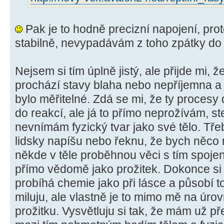
Pak je to hodně precizní napojení, pro
stabilně, nevypadávám z toho zpátky do "
Nejsem si tím úplně jistý, ale přijde mi, 
prochází stavy blaha nebo nepříjemna a
bylo měřitelné. Zdá se mi, že ty procesy d
do reakcí, ale já to přímo neprožívám, st
nevnímám fyzický tvar jako své tělo. Tř
lidsky napíšu nebo řeknu, že bych něco 
někde v těle proběhnou věci s tím spojen
přímo vědomě jako prožitek. Dokonce si p
probíhá chemie jako při lásce a působí to
miluju, ale vlastně je to mimo mě na ú
prožitku. Vysvětluju si tak, že mám už p