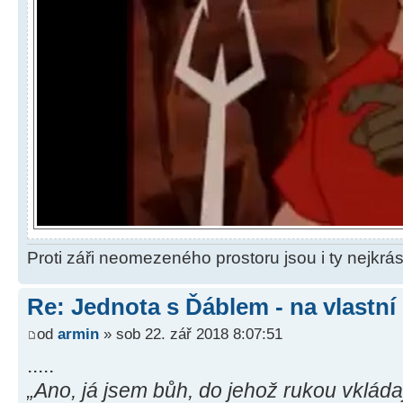
Proti záři neomezeného prostoru jsou i ty nejkrás
Re: Jednota s Ďáblem - na vlastní
od
armin
» sob 22. zář 2018 8:07:51
.....
„Ano, já jsem bůh, do jehož rukou vkládaj