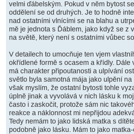
velmi ďábelským. Pokud v něm bytost set
oddělení se od druhých. Je to hodně int
nad ostatními vlnícími se na blahu a utr
mě je jednota s Ďáblem, jako když se z v
na světě, který není s ostatními vůbec so
V detailech to umocňuje ten vjem vlastní
okřídlené formě s ocasem a křídly. Dále 
má charakter připoutanosti a ulpívání ost
světlo byla samotná mája jako ulpění na 
však myslím, že ostatní bytosti tohle v
úplně jinak a vyvolává v nich lásku k m
často i zaskočit, protože sám nic takové
reakce a náklonnost mi nepřijdou adekvá
Tedy nemám to jako lidská matka s dítět
podobně jako lásku. Mám to jako matka