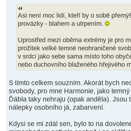
Asi není moc lidí, kteří by o sobě přemý
provázky - blahem a utrpením.
Uprostřed mezi oběma extrémy je pro mě
prožitek velké temné neohraničené svobo
v srdci jako sebe sama místo toho oby
nebo duchovního blaženého hřejivého m
S tímto celkem souzním. Akorát bych ne
svobody, pro mne Harmonie, jako temný 
Ďábla taky nehraju (opak anděla). Jsou t
nálepky osobního já, zabarvení.
Kdysi se mi zdál sen, bylo to na dovolen