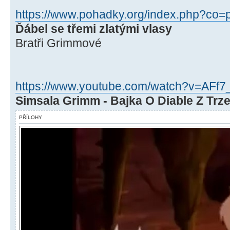
https://www.pohadky.org/index.php?co=p
Ďábel se třemi zlatými vlasy
Bratři Grimmové
https://www.youtube.com/watch?v=AFf
Simsala Grimm - Bajka O Diable Z Tr
PŘÍLOHY