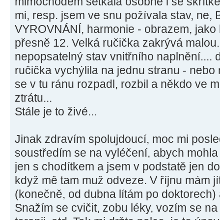
mimochodem setkala osobně i se skřítke
mi, resp. jsem ve snu požívala stav, ne
VYROVNÁNÍ, harmonie - obrazem, jako 
přesně 12. Velká ručička zakrývá malou. 
nepopsatelný stav vnitřního naplnění.... 
ručička vychýlila na jednu stranu - nebo
se v tu ránu rozpadl, rozbil a někdo ve m
ztrátu...
Stále je to živé...
Jinak zdravím spolujdoucí, moc mi posl
soustředím se na vyléčení, abych mohla
jen s chodítkem a jsem v podstatě jen d
když mě tam muž odveze. V říjnu mám jí
(konečně, od dubna lítám po doktorech) a 
Snažím se cvičit, zobu léky, vozím se na