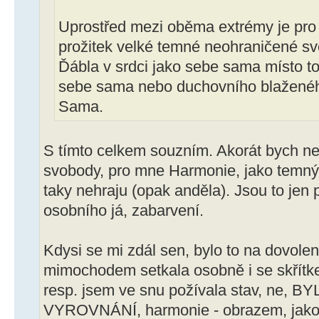
Uprostřed mezi oběma extrémy je pro
prožitek velké temné neohraničené svo
Ďábla v srdci jako sebe sama místo t
sebe sama nebo duchovního blaženého
Sama.
S tímto celkem souzním. Akorát bych n
svobody, pro mne Harmonie, jako temný 
taky nehraju (opak anděla). Jsou to jen 
osobního já, zabarvení.
Kdysi se mi zdál sen, bylo to na dovolen
mimochodem setkala osobně i se skřítke
resp. jsem ve snu požívala stav, ne, B
VYROVNÁNÍ, harmonie - obrazem, jako 