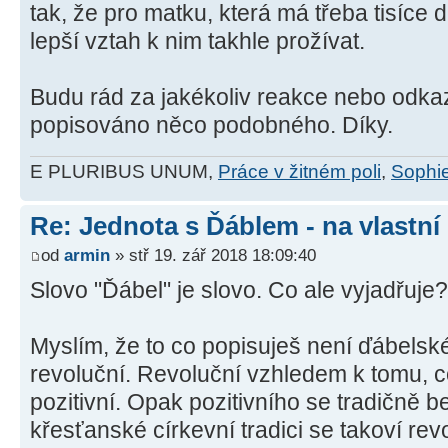
tak, že pro matku, která má třeba tisíce 
lepší vztah k nim takhle prožívat.
Budu rád za jakékoliv reakce nebo odkazy
popisováno něco podobného. Díky.
E PLURIBUS UNUM,
Práce v žitném poli
,
Sophie
Re: Jednota s Ďáblem - na vlastní
od
armin
» stř 19. zář 2018 18:09:40
Slovo "Ďábel" je slovo. Co ale vyjadřuje?
Myslím, že to co popisuješ není ďábelské
revoluční. Revoluční vzhledem k tomu, 
pozitivní. Opak pozitivního se tradičně b
křesťanské církevní tradici se takoví rev