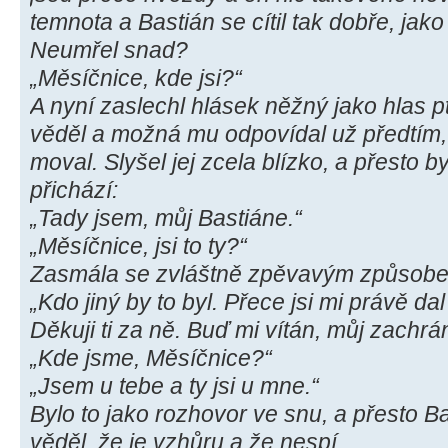
temnota a Bastián se cítil tak dobře, jako
Neumřel snad?
„Měsíčnice, kde jsi?“
A nyní zaslechl hlásek něžný jako hlas p
věděl a možná mu odpovídal už předtím, 
moval. Slyšel jej zcela blízko, a přesto
přichází:
„Tady jsem, můj Bastiáne.“
„Měsíčnice, jsi to ty?“
Zasmála se zvláštně zpěvavým způsob
„Kdo jiný by to byl. Přece jsi mi právě da
Děkuji ti za ně. Buď mi vítán, můj zachrá
„Kde jsme, Měsíčnice?“
„Jsem u tebe a ty jsi u mne.“
Bylo to jako rozhovor ve snu, a přesto 
věděl, že je vzhůru a že nespí.