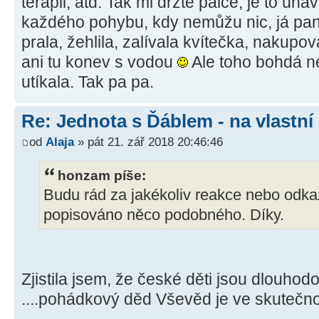
terapii, atd. Tak mi držte palce, je to úna
každého pohybu, kdy nemůžu nic, já panna
prala, žehlila, zalívala kvítečka, nakup
ani tu konev s vodou
Ale toho bohdá n
utíkala. Tak pa pa.
Re: Jednota s Ďáblem - na vlastní
od
Alaja
» pát 21. zář 2018 20:46:46
honzam píše:
Budu rád za jakékoliv reakce nebo odkaz
popisováno něco podobného. Díky.
Zjistila jsem, že české děti jsou dlouho
....pohádkový děd Vševěd je ve skutečnos