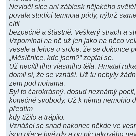
Neviděl sice ani záblesk nějakého světélk
povala studící temnota půdy, nýbrž samet
cítil
bezpečně a šťastně. Veškerý strach a st
Vzpomínal na ně už jen jako na něco ve
vesele a lehce u srdce, že se dokonce p
„Měsíčnice, kde jsem?“ zeptal se.
Už necítil tíhu vlastního těla. Hmatal r
domil si, že se vznáší. Už tu nebyly žá
zem pod nohama.
Byl to čarokrásný, dosud neznámý pocit, 
konečné svobody. Už k němu nemohlo do
předtím
kdy tížilo a trápilo.
Vznášel se snad nakonec někde ve vesm
jsou přece hvězdy a on nic takového nev