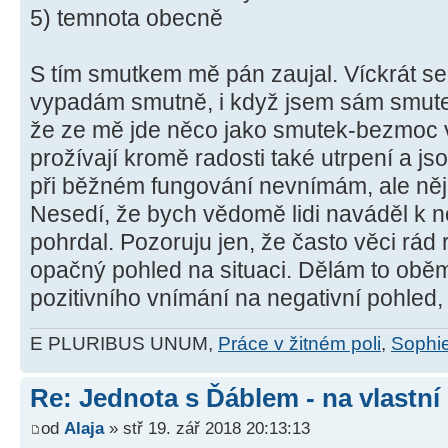
5) temnota obecně
S tím smutkem mě pán zaujal. Víckrát se s
vypadám smutně, i když jsem sám smutek 
že ze mě jde něco jako smutek-bezmoc v 
prožívají kromě radosti také utrpení a js
při běžném fungování nevnímám, ale něj
Nesedí, že bych vědomě lidi naváděl k n
pohrdal. Pozoruju jen, že často věci rád 
opačný pohled na situaci. Dělám to oběm
pozitivního vnímání na negativní pohled, 
E PLURIBUS UNUM,
Práce v žitném poli
,
Sophie
Re: Jednota s Ďáblem - na vlastní
od
Alaja
» stř 19. zář 2018 20:13:13