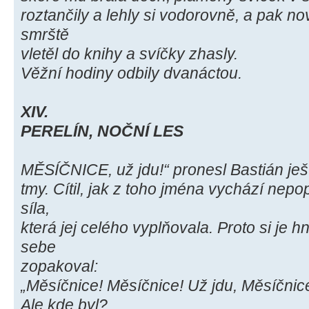
roztančily a lehly si vodorovně, a pak no
smrště
vletěl do knihy a svíčky zhasly.
Věžní hodiny odbily dvanáctou.
XIV.
PERELÍN, NOČNÍ LES
MĚSÍČNICE, už jdu!“ pronesl Bastián ješ
tmy. Cítil, jak z toho jména vychází nep
síla,
která jej celého vyplňovala. Proto si je h
sebe
zopakoval:
„Měsíčnice! Měsíčnice! Už jdu, Měsíčnice
Ale kde byl?