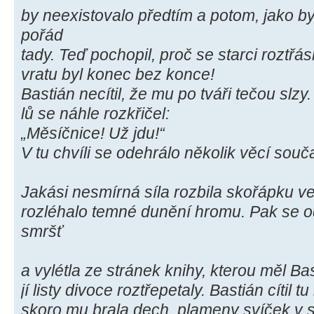
by neexistovalo předtím a potom, jako 
pořád
tady. Teď pochopil, proč se starci roztřá
vratu byl konec bez konce!
Bastián necítil, že mu po tváři tečou slz
lů se náhle rozkřičel:
„Měsíčnice! Už jdu!“
V tu chvíli se odehrálo několik věcí souč
Jakási nesmírná síla rozbila skořápku v
rozléhalo temné dunění hromu. Pak se o
smršť
a vylétla ze stránek knihy, kterou měl Ba
jí listy divoce roztřepetaly. Bastián cítil t
skoro mu brala dech, plameny svíček v