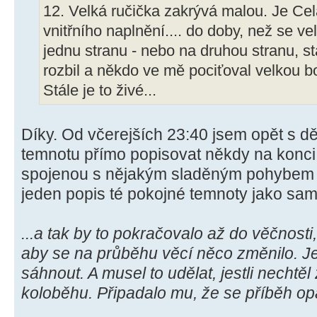
12. Velká ručička zakrývá malou. Je Cel
vnitřního naplnění.... do doby, než se ve
jednu stranu - nebo na druhou stranu, st
rozbil a někdo ve mě pociťoval velkou bol
Stále je to živé...
Díky. Od včerejších 23:40 jsem opět s 
temnotu přímo popisovat někdy na konci
spojenou s nějakým sladěným pohybem 
jeden popis té pokojné temnoty jako same
...a tak by to pokračovalo až do věčnosti
aby se na průběhu věcí něco změnilo. Je
sáhnout. A musel to udělat, jestli nechtě
koloběhu. Připadalo mu, že se příběh opak