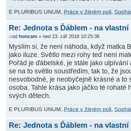
E PLURIBUS UNUM,
Práce v žitném poli
,
Sophie
Re: Jednota s Ďáblem - na vlastní
od
honzam
» ned 23. zář 2018 10:25:36
Myslím si, že není náhoda, když matka 
jako iluze. Světlo mezi rohy teď není mat
Pořád je ďábelské, je stále jako ulpívání
se na to světlo soustředím, tak to, že jso
nesvobodné, je neobyčejně krásné a to sv
osoba. Tahle krása jako jáčko té rohaté 
svých dětech.
E PLURIBUS UNUM,
Práce v žitném poli
,
Sophie
Re: Jednota s Ďáblem - na vlastní