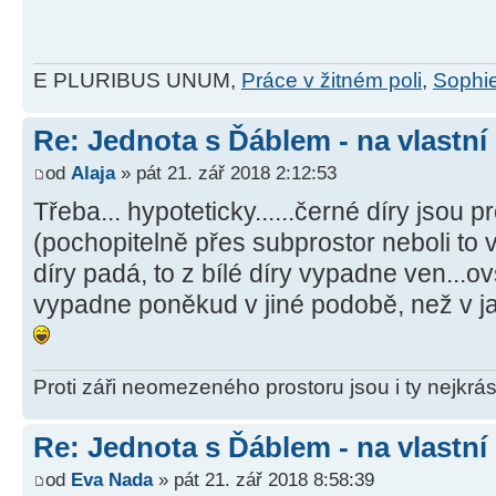
E PLURIBUS UNUM,
Práce v žitném poli
,
Sophie
Re: Jednota s Ďáblem - na vlastní
od
Alaja
» pát 21. zář 2018 2:12:53
Třeba... hypoteticky......černé díry jsou p
(pochopitelně přes subprostor neboli to v
díry padá, to z bílé díry vypadne ven...
vypadne poněkud v jiné podobě, než v jak
Proti záři neomezeného prostoru jsou i ty nejkrás
Re: Jednota s Ďáblem - na vlastní
od
Eva Nada
» pát 21. zář 2018 8:58:39