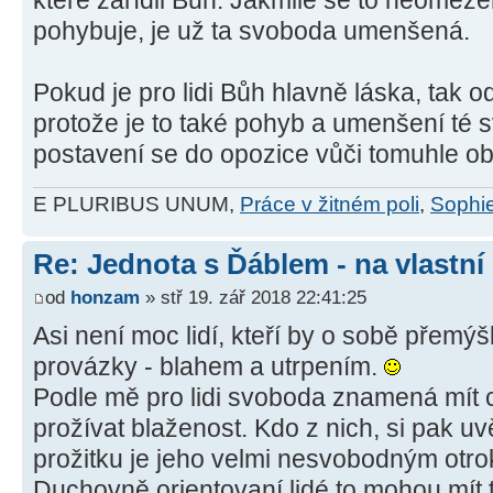
pohybuje, je už ta svoboda umenšená.
Pokud je pro lidi Bůh hlavně láska, tak o
protože je to také pohyb a umenšení té 
postavení se do opozice vůči tomuhle o
E PLURIBUS UNUM,
Práce v žitném poli
,
Sophie
Re: Jednota s Ďáblem - na vlastní
od
honzam
» stř 19. zář 2018 22:41:25
Asi není moc lidí, kteří by o sobě přemýš
provázky - blahem a utrpením.
Podle mě pro lidi svoboda znamená mít c
prožívat blaženost. Kdo z nich, si pak u
prožitku je jeho velmi nesvobodným otr
Duchovně orientovaní lidé to mohou mít t