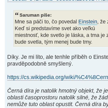
Saruman píše:
Mne sa páči to, čo povedal
Einstein
, že
Keď si predstavíme svet ako veľkú
miestnosť, kde svetlo je láska, a tma je 
bude svetla, tým menej bude tmy.
Díky. Je mi líto, ale tenhle příběh o Einst
pravděpodobně smyšlený.
https://cs.wikipedia.org/wiki/%C4%
Černá díra je natolik hmotný objekt, že jeh
oblasti časoprostoru natolik silné, že žá
nemůže tuto oblast opustit. Černá díra by