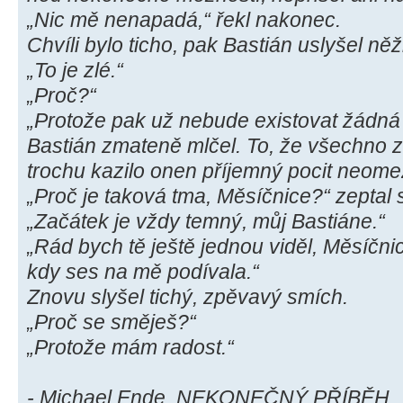
„Nic mě nenapadá,“ řekl nakonec.
Chvíli bylo ticho, pak Bastián uslyšel ně
„To je zlé.“
„Proč?“
„Protože pak už nebude existovat žádná 
Bastián zmateně mlčel. To, že všechno z
trochu kazilo onen příjemný pocit neom
„Proč je taková tma, Měsíčnice?“ zeptal 
„Začátek je vždy temný, můj Bastiáne.“
„Rád bych tě ještě jednou viděl, Měsíčnice,
kdy ses na mě podívala.“
Znovu slyšel tichý, zpěvavý smích.
„Proč se směješ?“
„Protože mám radost.“
- Michael Ende, NEKONEČNÝ PŘÍBĚH