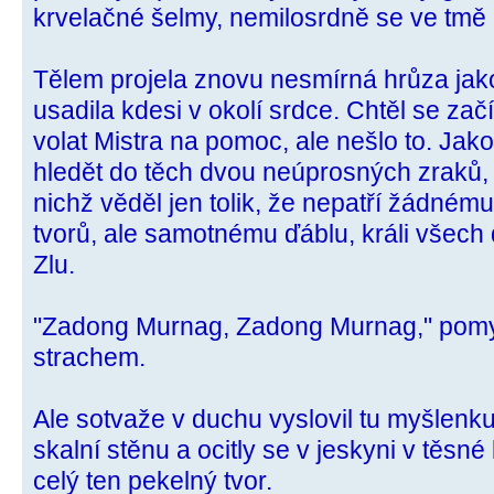
krvelačné šelmy, nemilosrdně se ve tmě 
Tělem projela znovu nesmírná hrůza jak
usadila kdesi v okolí srdce. Chtěl se začít
volat Mistra na pomoc, ale nešlo to. Ja
hledět do těch dvou neúprosných zraků, 
nichž věděl jen tolik, že nepatří žádnému
tvorů, ale samotnému ďáblu, králi všec
Zlu.
"Zadong Murnag, Zadong Murnag," pomys
strachem.
Ale sotvaže v duchu vyslovil tu myšlenku,
skalní stěnu a ocitly se v jeskyni v těsné 
celý ten pekelný tvor.