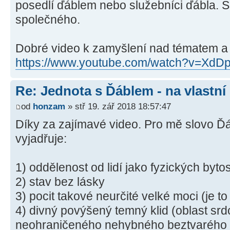
posedlí ďáblem nebo služebníci ďábla. S
společného.
Dobré video k zamyšlení nad tématem a
https://www.youtube.com/watch?v=Xd
Re: Jednota s Ďáblem - na vlastní
od
honzam
» stř 19. zář 2018 18:57:47
Díky za zajímavé video. Pro mě slovo Ď
vyjadřuje:
1) oddělenost od lidí jako fyzických bytos
2) stav bez lásky
3) pocit takové neurčité velké moci (je t
4) divný povýšený temný klid (oblast srdc
neohraničeného nehybného beztvarého 