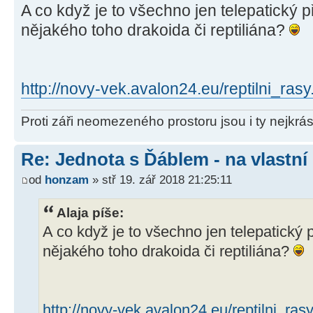
A co když je to všechno jen telepatický 
nějakého toho drakoida či reptiliána?
http://novy-vek.avalon24.eu/reptilni_ras
Proti záři neomezeného prostoru jsou i ty nejkrás
Re: Jednota s Ďáblem - na vlastní
od
honzam
» stř 19. zář 2018 21:25:11
Alaja píše:
A co když je to všechno jen telepatický 
nějakého toho drakoida či reptiliána?
http://novy-vek.avalon24.eu/reptilni_ras