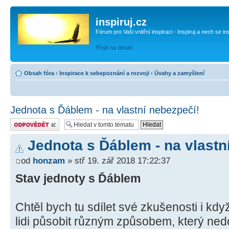
inspiruj.cz
Fórum pro Vaši vnitřní inspiraci - Inspiruj a nech se in
Přejít na obsah
Obsah fóra
‹
Inspirace k sebepoznání a rozvoji
‹
Úvahy a zamyšlení
Jednota s Ďáblem - na vlastní nebezpečí!
Odeslat odpověď
Jednota s Ďáblem - na vlastn
od
honzam
» stř 19. zář 2018 17:22:37
Stav jednoty s Ďáblem
Chtěl bych tu sdílet své zkušenosti i kd
lidi působit různým způsobem, který n