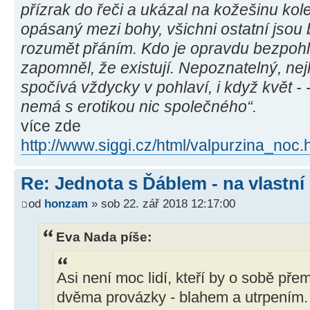
přízrak do řeči a ukázal na kožešinu kol
opásaný mezi bohy, všichni ostatní jsou
rozumět přáním. Kdo je opravdu bezpohl
zapomněl, že existují. Nepoznatelný, ne
spočívá vždycky v pohlaví, i když květ - 
nemá s erotikou nic společného“.
více zde
http://www.siggi.cz/html/valpurzina_noc.
Re: Jednota s Ďáblem - na vlastní
od
honzam
» sob 22. zář 2018 12:17:00
Eva Nada píše:
Asi není moc lidí, kteří by o sobě přem
dvěma provázky - blahem a utrpením