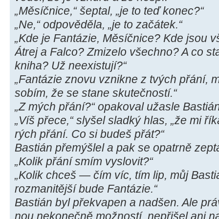
„Měsíčnice,“ šeptal, „je to teď konec?“
„Ne,“ odpověděla, „je to začátek.“
„Kde je Fantázie, Měsíčnice? Kde jsou vš
Átrej a Falco? Zmizelo všechno? A co sta
kniha? Už neexistují?“
„Fantázie znovu vznikne z tvých přání, m
sobím, že se stane skutečností.“
„Z mých přání?“ opakoval užasle Bastián
„Víš přece,“ slyšel sladký hlas, „že mi ří
rých přání. Co si budeš přát?“
Bastián přemýšlel a pak se opatrně zepta
„Kolik přání smím vyslovit?“
„Kolik chceš — čím víc, tím lip, můj Bast
rozmanitější bude Fantázie.“
Bastián byl překvapen a nadšen. Ale prá
nou nekonečně možností, nepřišel ani na