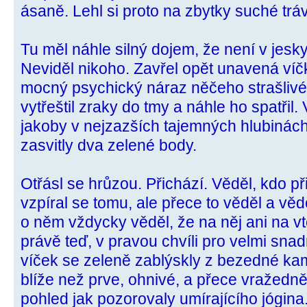
ásaně. Lehl si proto na zbytky suché tráv
Tu měl náhle silný dojem, že není v jesk
Neviděl nikoho. Zavřel opět unavená víčk
mocný psychický náraz něčeho strašlivé
vytřeštil zraky do tmy a náhle ho spatřil
jakoby v nejzazších tajemných hlubinác
zasvitly dva zelené body.
Otřásl se hrůzou. Přichází. Věděl, kdo při
vzpíral se tomu, ale přece to věděl a vědě
o něm vždycky věděl, že na něj ani na v
právě teď, v pravou chvíli pro velmi snad
víček se zeleně zablýskly z bezedné kam
blíže než prve, ohnivé, a přece vražedn
pohled jak pozorovaly umírajícího jógina