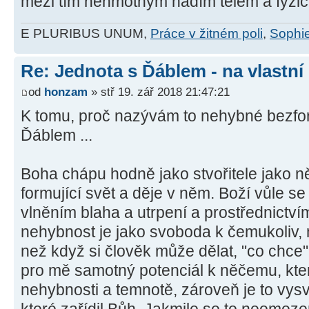
mezi tím nehmotným hadím tělem a fyzi
E PLURIBUS UNUM,
Práce v žitném poli
,
Sophie
Re: Jednota s Ďáblem - na vlastní
od
honzam
» stř 19. zář 2018 21:47:21
K tomu, proč nazývám to nehybné bezfo
Ďáblem ...
Boha chápu hodně jako stvořitele jako 
formující svět a děje v něm. Boží vůle se
vlněním blaha a utrpení a prostřednictví
nehybnost je jako svoboda k čemukoliv,
než když si člověk může dělat, "co chce
pro mě samotný potenciál k něčemu, kter
nehybnosti a temnotě, zároveň je to vysv
které zařídil Bůh. Jakmile se to neomeze