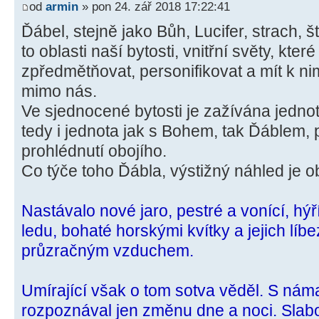
od
armin
» pon 24. zář 2018 17:22:41
Ďábel, stejně jako Bůh, Lucifer, strach, št
to oblasti naší bytosti, vnitřní světy, kte
zpředmětňovat, personifikovat a mít k n
mimo nás.
Ve sjednocené bytosti je zažívána jednota
tedy i jednota jak s Bohem, tak Ďáblem, 
prohlédnutí obojího.
Co týče toho Ďábla, výstižný náhled je 
Nastávalo nové jaro, pestré a vonící, hýř
ledu, bohaté horskými kvítky a jejich líbe
průzračným vzduchem.
Umírající však o tom sotva věděl. S ná
rozpoznával jen změnu dne a noci. Slabo