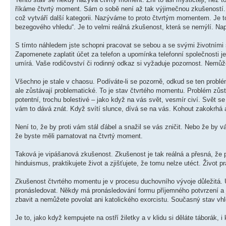
říkáme čtvrtý moment. Sám o sobě není až tak výjimečnou zkušeností. Je
což vytváří další kategorii. Nazýváme to proto čtvrtým momentem. Je t
bezegového vhledu“. Je to velmi reálná zkušenost, která se nemýlí. Napr
S tímto náhledem jste schopni pracovat se sebou a se svými životními s
Zapomenete zaplatit účet za telefon a upomínka telefonní společnosti je
umírá. Vaše rodičovství či rodinný odkaz si vyžaduje pozornost. Nemůže
Všechno je stale v chaosu. Podíváte-li se pozorně, odkud se ten problé
ale zůstávají problematické. To je stav čtvrtého momentu. Problém zůs
potentní, trochu bolestivé – jako když na vás svět, vesmír civí. Svět 
vám to dává znát. Když svítí slunce, dívá se na vás. Kohout zakokrhá 
Není to, že by proti vám stál ďábel a snažil se vás zničit. Nebo že by
že byste měli pamatovat na čtvrtý moment.
Taková je vipášanová zkušenost. Zkušenost je tak reálná a přesná, že p
hinduismus, praktikujete život a zjišťujete, že tomu nelze utéct. Život p
Zkušenost čtvrtého momentu je v procesu duchovního vývoje důležitá. 
pronásledovat. Někdy má pronásledování formu příjemného potvrzení a ji
zbavit a nemůžete povolat ani katolického exorcistu. Současný stav vh
Je to, jako když kempujete na ostří žiletky a v klidu si děláte táborák, i