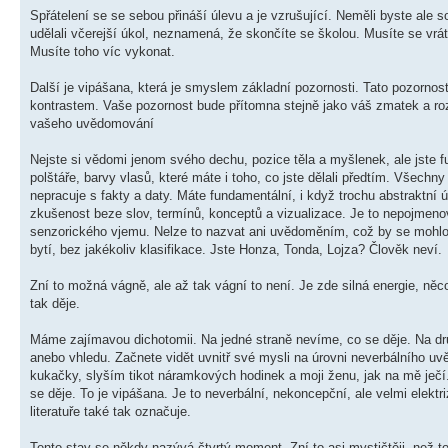
Spřátelení se se sebou přináší úlevu a je vzrušující. Neměli byste ale
udělali včerejší úkol, neznamená, že skončíte se školou. Musíte se vráti
Musíte toho víc vykonat.
Další je vipášana, která je smyslem základní pozornosti. Tato pozornos
kontrastem. Vaše pozornost bude přítomna stejně jako váš zmatek a roztr
vašeho uvědomování
Nejste si vědomi jenom svého dechu, pozice těla a myšlenek, ale jste f
polštáře, barvy vlasů, které máte i toho, co jste dělali předtím. Všech
nepracuje s fakty a daty. Máte fundamentální, i když trochu abstraktní 
zkušenost beze slov, termínů, konceptů a vizualizace. Je to nepojmenov
senzorického vjemu. Nelze to nazvat ani uvědoměním, což by se mohlo 
bytí, bez jakékoliv klasifikace. Jste Honza, Tonda, Lojza? Člověk neví.
Zní to možná vágně, ale až tak vágní to není. Je zde silná energie, ně
tak děje.
Máme zajímavou dichotomii. Na jedné straně nevíme, co se děje. Na dr
anebo vhledu. Začnete vidět uvnitř své mysli na úrovni neverbálního uv
kukačky, slyším tikot náramkových hodinek a moji ženu, jak na mě ječí.
se děje. To je vipášana. Je to neverbální, nekoncepční, ale velmi elektri
literatuře také tak označuje.
Tento stav se někdy nazývá čtvrtý moment. Zní to asi mystičtěji, než t