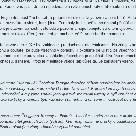
kohoutku téct horká. Tak okamžité a skutečné to je. Na chvíli si myslíte, že 
ku. Začne vás pálit. Je to nepředvídatelná zkušenost, kdy cítíte horkou a st
tvoji přítomnost,“ nebo „cítím přítomnost světla, když svítí a není tma“. Pří
k ji rozsvítíte a vidíte, kam jdete. Ten malý kužel světla před vámi přináší o
nt je stavem úplnosti. Jste bděle pozorní a nepotřebujete se o tom ujišťovat. 
 i prostor okolo. Čtvrtý moment je mnohem větší verzí třetího momentu.
te naivně a to může být základem pro duchovní materialismus. Naivita je vír
sprchu a doufáte, že bude všechno v pořádku. Pokoušíte se ujistit, že všechno
nastane to s horkou vodou. Jakákoliv připomínka je součástí čtvrtého moment
 chaosu, sansáře. Proto je meditace vsedě tak důležitá. Je základem všeho.
cká cesta,“ kterou učil Čhögjam Trungpa rinpočhe během prvního letního obd
rním hinduistickým autorem knihy Be Here Now. Jack Kornfield ve svých ned
devzdání a my jsme zpívali jeho guruovi, recitovali kirtany a byli vzrušení a 
praxe fakticky znamená být, kde jste, stát nohama na zemi a neztrácet se v
 prezentace Čhögjama Trungpy o dharmě – hluboké, stojící na zemi a aplikov
brázek inteligentních zdvořilých lidí, kteří mají rozumné otázky o buddhistic
dívek s dlouhými vlasy. Rinpočhe vypadal normálně.