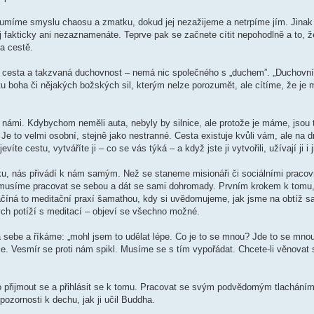
zumíme smyslu chaosu a zmatku, dokud jej nezažijeme a netrpíme jím. Jinak
ej fakticky ani nezaznamenáte. Teprve pak se začnete cítit nepohodlně a to, 
a cestě.
á cesta a takzvaná duchovnost – nemá nic společného s „duchem”. „Duchovní
 boha či nějakých božských sil, kterým nelze porozumět, ale cítíme, že je
ámi. Kdybychom neměli auta, nebyly by silnice, ale protože je máme, jsou 
. Je to velmi osobní, stejně jako nestranné. Cesta existuje kvůli vám, ale na 
 cestu, vytváříte ji – co se vás týká – a když jste ji vytvořili, užívají ji i j
u, nás přivádí k nám samým. Než se staneme misionáři či sociálními pracovn
, musíme pracovat se sebou a dát se sami dohromady. Prvním krokem k tomu,
Začíná to meditační praxí šamathou, kdy si uvědomujeme, jak jsme na obtíž s
ch potíží s meditací – objeví se všechno možné.
 sebe a říkáme: „mohl jsem to udělat lépe. Co je to se mnou? Jde to se mnou
. Vesmír se proti nám spikl. Musíme se s tím vypořádat. Chcete-li věnovat sv
o přijmout se a přihlásit se k tomu. Pracovat se svým podvědomým tlacháním,
ozornosti k dechu, jak ji učil Buddha.