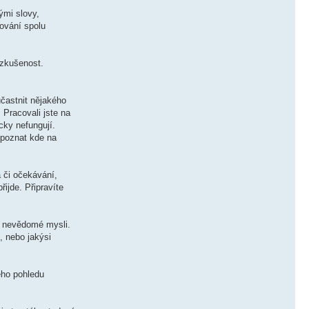
ými slovy,
ování spolu
 zkušenost.
častnit nějakého
 Pracovali jste na
cky nefungují.
k poznat kde na
 či očekávání,
ijde. Připravíte
z nevědomé mysli.
, nebo jakýsi
ého pohledu