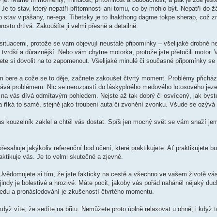
 to stav, který nepatří přítomnosti ani tomu, co by mohlo být. Nepatří do ž
o stav vipášany, ne-ega. Tibetsky je to lhakthong dagme tokpe sherap, což 
osto drtivá. Zakoušíte ji velmi přesně a detailně.
ituacemi, protože se vám objevují neustálé připomínky – všelijaké drobné ne
 tvrdší a důraznější. Nebo vám chytne motorka, protože jste přetočili motor.
te si dovolit na to zapomenout. Všelijaké minulé či současné připomínky se 
m bere a cože se to děje, začnete zakoušet čtvrtý moment. Problémy přicháze
tává problémem. Nic se nerozpustí do láskyplného medového lotosového jezer
se na vás dívá odmítavým pohledem. Nejste až tak dobrý či osvícený, jak byst
a říká to samé, stejně jako troubení auta či zvonění zvonku. Všude se ozývá
 vás kouzelník zaklel a chtěl vás dostat. Spíš jen mocný svět se vám snaží j
řesahuje jakýkoliv referenční bod učení, které praktikujete. Ať praktikujete 
raktikuje vás. Je to velmi skutečné a zjevné.
Uvědomujete si tím, že jste fakticky na cestě a všechno ve vašem životě vá
ndy je bolestivé a hrozivé. Máte pocit, jakoby vás pořád naháněl nějaký duc
ledu a pronásledování je zkušeností čtvrtého momentu.
 když víte, že sedíte na břitu. Nemůžete proto úplně relaxovat u ohně, i když t