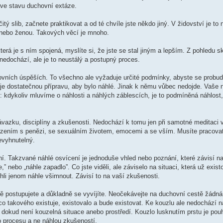
 ve stavu duchovní extáze.
ý slib, začnete praktikovat a od té chvíle jste někdo jiný. V židovství je to 
anebo ženou. Takových věcí je mnoho.
která je s ním spojená, myslíte si, že jste se stal jiným a lepším. Z pohledu 
dochází, ale je to neustálý a postupný proces.
ovních úspěších. To všechno ale vyžaduje určité podmínky, abyste se probudi
je dostatečnou přípravu, aby bylo náhlé. Jinak k němu vůbec nedojde. Vaše
 je: kdykoliv mluvíme o náhlosti a náhlých záblescích, je to podmíněná náhlos
azku, disciplíny a zkušenosti. Nedochází k tomu jen při samotné meditaci v
házením s penězi, se sexuálním životem, emocemi a se vším. Musíte pracova
evyhnutelný.
ní. Takzvané náhlé osvícení je jednoduše vhled nebo poznání, které závisí n
” nebo „náhle zapadlo”. Co jste viděli, ale záviselo na situaci, která už exist
hli jenom náhle všimnout. Závisí to na vaší zkušenosti.
dně postupujete a důkladně se vyvíjíte. Neočekávejte na duchovní cestě žádn
ěco takového existuje, existovalo a bude existovat. Ke kouzlu ale nedochází n
í, dokud není kouzelná situace anebo prostředí. Kouzlo lusknutím prstu je p
o procesu a ne náhlou zkušeností.