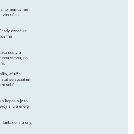
 si jej nemusíme
že vás něco
“ tady označuje
 musíme
také cesty a
druhou stranu, po
iní.
íky, ať už v
 stát se sociálním
ami sobě.
 s kopce a je to
oji sílu a energii
 fantaziemi a sny,