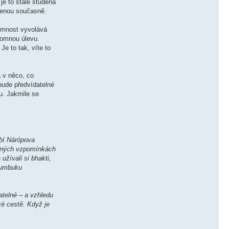
je to stále studená
udenou současně.
tomnost vyvolává
hromnou úlevu.
Je to tak, víte to
a v něco, co
 bude předvídatelné
u. Jakmile se
obí Nárópova
ávných vzpomínkách
užívali si bhakti,
 humbuku
atelné – a vzhledu
ké cestě. Když je