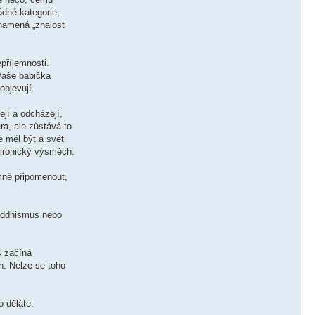
ádné kategorie,
znamená „znalost
příjemnosti.
 Vaše babička
objevují.
jí a odcházejí,
a, ale zůstává to
e měl být a svět
 ironický výsměch.
emně připomenout,
buddhismus nebo
s začíná
h. Nelze se toho
o děláte.