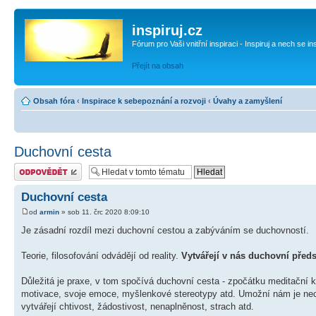
inspiruj.cz
Fórum pro Vaši vnitřní inspiraci - Inspiruj a nech se in
Přejít na obsah
Obsah fóra
‹
Inspirace k sebepoznání a rozvoji
‹
Úvahy a zamyšlení
Duchovní cesta
Odeslat odpověď
Duchovní cesta
od
armin
» sob 11. črc 2020 8:09:10
Je zásadní rozdíl mezi duchovní cestou a zabýváním se duchovností.
Teorie, filosofování odvádějí od reality.
Vytvářejí v nás duchovní pře
Důležitá je praxe, v tom spočívá duchovní cesta - zpočátku meditační 
motivace, svoje emoce, myšlenkové stereotypy atd. Umožní nám je nechat 
vytvářejí chtivost, žádostivost, nenaplněnost, strach atd.