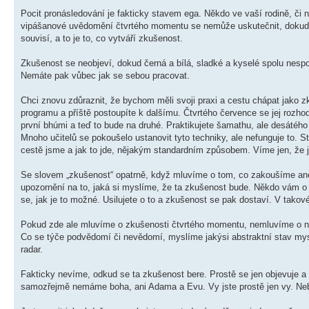
Pocit pronásledování je fakticky stavem ega. Někdo ve vaší rodině, či n
vipášanové uvědomění čtvrtého momentu se nemůže uskutečnit, dokud m
souvisí, a to je to, co vytváří zkušenost.
Zkušenost se neobjeví, dokud černá a bílá, sladké a kyselé spolu nesp
Nemáte pak vůbec jak se sebou pracovat.
Chci znovu zdůraznit, že bychom měli svoji praxi a cestu chápat jako 
programu a příště postoupíte k dalšímu. Čtvrtého července se jej rozho
první bhúmi a teď to bude na druhé. Praktikujete šamathu, ale desátého
Mnoho učitelů se pokoušelo ustanovit tyto techniky, ale nefunguje to. St
cestě jsme a jak to jde, nějakým standardním způsobem. Víme jen, že 
Se slovem „zkušenost“ opatrně, když mluvíme o tom, co zakoušíme ane
upozornění na to, jaká si myslíme, že ta zkušenost bude. Někdo vám o to
se, jak je to možné. Usilujete o to a zkušenost se pak dostaví. V tako
Pokud zde ale mluvíme o zkušenosti čtvrtého momentu, nemluvíme o nič
Co se týče podvědomí či nevědomí, myslíme jakýsi abstraktní stav mysli
radar.
Fakticky nevíme, odkud se ta zkušenost bere. Prostě se jen objevuje 
samozřejmě nemáme boha, ani Adama a Evu. Vy jste prostě jen vy. Nebe