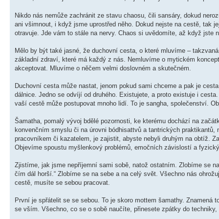
Nikdo nás nemůže zachránit ze stavu chaosu, čili sansáry, dokud nero
ani všimnout, i když jsme uprostřed něho. Dokud nejste na cestě, tak j
otravuje. Jde vám to stále na nervy. Chaos si uvědomíte, až když jste n
Mělo by být také jasné, že duchovní cesta, o které mluvíme – takzvan
základní zdraví, které má každý z nás. Nemluvíme o mytickém konceptu
akceptovat. Mluvíme o něčem velmi doslovném a skutečném.
Duchovní cesta může nastat, jenom pokud sami chceme a pak je cesta n
dálnice. Jedno se odvíjí od druhého. Existujete, a proto existuje i cesta
vaší cestě může postupovat mnoho lidí. To je sangha, společenství. Objevíte
Šamatha, pomalý vývoj bdělé pozornosti, ke kterému dochází na začátk
konvenčním smyslu či na úrovni bódhisattvů a tantrických praktikantů
pracovníkem či kazatelem, je zajistit, abyste nebyli druhým na obtíž. 
Objevíme spoustu myšlenkový problémů, emočních závislostí a fyzický
Zjistíme, jak jsme nepříjemní sami sobě, natož ostatním. Zlobíme se na
čím dál horší.“ Zlobíme se na sebe a na celý svět. Všechno nás ohrožuje
cestě, musíte se sebou pracovat.
První je spřátelit se se sebou. To je skoro mottem šamathy. Znamená t
se vším. Všechno, co se o sobě naučíte, přinesete zpátky do techniky, p