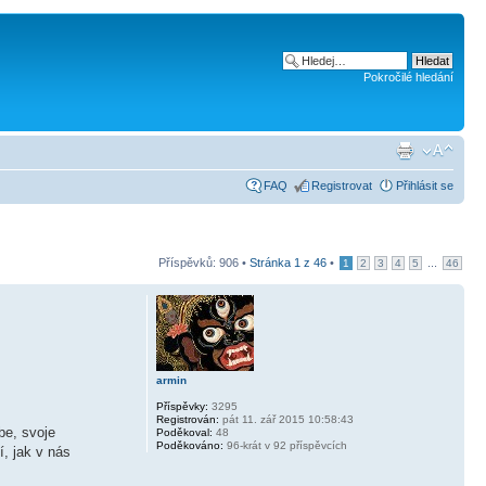
Pokročilé hledání
FAQ
Registrovat
Přihlásit se
Příspěvků: 906 •
Stránka
1
z
46
•
...
1
2
3
4
5
46
armin
Příspěvky:
3295
Registrován:
pát 11. zář 2015 10:58:43
be, svoje
Poděkoval:
48
Poděkováno:
96-krát v 92 příspěvcích
í, jak v nás