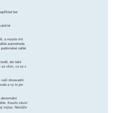
například bar
skutečné
li, a musíte mít
 náhlá autonehoda
t, podmíněné náhlé
sedě, ale také
t se vším, co se v
a vaší dosavadní
ovala a vy to jen
á abnormální
áhle. Kouzlo závisí
ouhý mýtus. Nemůže