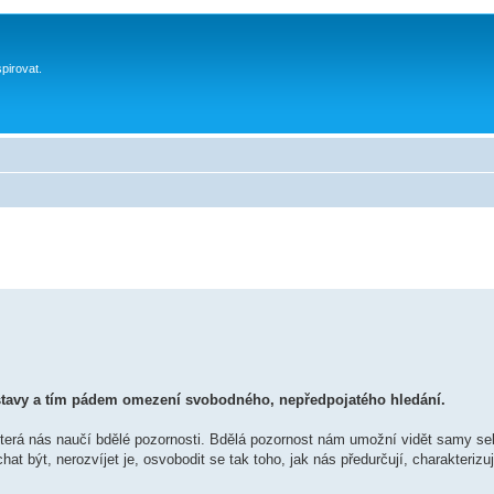
spirovat.
dstavy a tím pádem omezení svobodného, nepředpojatého hledání.
která nás naučí bdělé pozornosti. Bdělá pozornost nám umožní vidět samy se
být, nerozvíjet je, osvobodit se tak toho, jak nás předurčují, charakterizuj