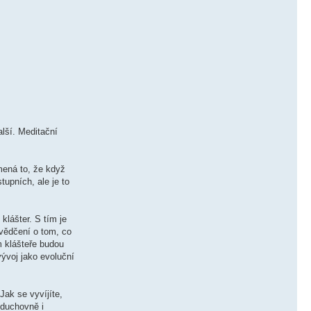
lší. Meditační
mená to, že když
upních, ale je to
klášter. S tím je
svědčení o tom, co
m klášteře budou
vývoj jako evoluční
Jak se vyvíjíte,
 duchovně i