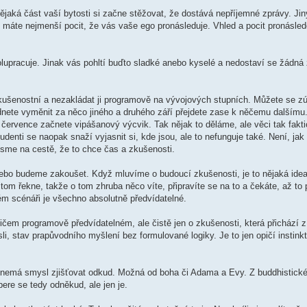
ějaká část vaší bytosti si začne stěžovat, že dostává nepříjemné zprávy. Jin
áte nejmenší pocit, že vás vaše ego pronásleduje. Vhled a pocit pronásled
olupracuje. Jinak vás pohltí buďto sladké anebo kyselé a nedostaví se žádná
zkušenostní a nezakládat ji programově na vývojových stupních. Můžete se zú
dnete vyměnit za něco jiného a druhého září přejdete zase k něčemu dalšímu.
 července začnete vipášanový výcvik. Tak nějak to děláme, ale věci tak fakti
udenti se naopak snaží vyjasnit si, kde jsou, ale to nefunguje také. Není, ja
jsme na cestě, že to chce čas a zkušenosti.
bo budeme zakoušet. Když mluvíme o budoucí zkušenosti, je to nějaká idea
m řekne, takže o tom zhruba něco víte, připravíte se na to a čekáte, až to př
vém scénáři je všechno absolutně předvídatelné.
em programově předvídatelném, ale čistě jen o zkušenosti, která přichází 
, stav prapůvodního myšlení bez formulované logiky. Je to jen opičí instinkt
a nemá smysl zjišťovat odkud. Možná od boha či Adama a Evy. Z buddhistick
re se tedy odněkud, ale jen je.