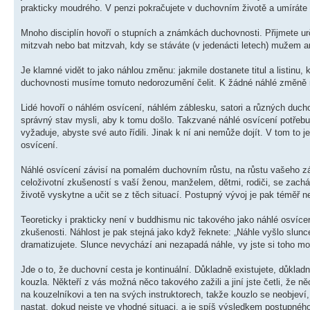
prakticky moudrého. V penzi pokračujete v duchovním životě a umíráte
Mnoho disciplín hovoří o stupních a známkách duchovnosti. Přijmete určit
mitzvah nebo bat mitzvah, kdy se stáváte (v jedenácti letech) mužem 
Je klamné vidět to jako náhlou změnu: jakmile dostanete titul a listinu, 
duchovnosti musíme tomuto nedorozumění čelit. K žádné náhlé změně ne
Lidé hovoří o náhlém osvícení, náhlém záblesku, satori a různých duch
správný stav mysli, aby k tomu došlo. Takzvané náhlé osvícení potřebu
vyžaduje, abyste své auto řídili. Jinak k ní ani nemůže dojít. V tom to
osvícení.
Náhlé osvícení závisí na pomalém duchovním růstu, na růstu vašeho záv
celoživotní zkušeností s vaší ženou, manželem, dětmi, rodiči, se zac
životě vyskytne a učit se z těch situací. Postupný vývoj je pak téměř n
Teoreticky i prakticky není v buddhismu nic takového jako náhlé osvíce
zkušenosti. Náhlost je pak stejná jako když řeknete: „Náhle vyšlo slunce,
dramatizujete. Slunce nevychází ani nezapadá náhle, vy jste si toho mo
Jde o to, že duchovní cesta je kontinuální. Důkladně existujete, důkla
kouzla. Někteří z vás možná něco takového zažili a jiní jste četli, že n
na kouzelníkovi a ten na svých instruktorech, takže kouzlo se neobjev
nastat, dokud nejste ve vhodné situaci, a je spíš výsledkem postupnéh