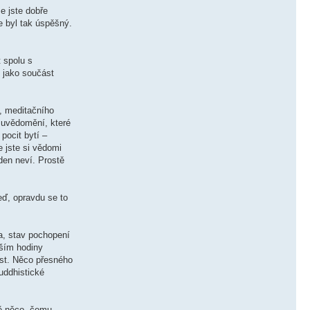
e jste dobře
te byl tak úspěšný.
 spolu s
ě jako součást
y, meditačního
í uvědomění, které
pocit bytí –
 jste si vědomi
den neví. Prostě
eď, opravdu se to
a, stav pochopení
yším hodiny
ost. Něco přesného
buddhistické
tě něco, čemu