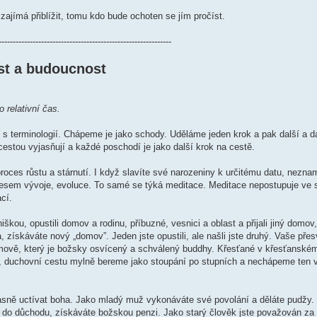
zajímá přiblížit, tomu kdo bude ochoten se jím pročíst.
-------------------------------------------------------------
st a budoucnost
 relativní čas.
 terminologií. Chápeme je jako schody. Uděláme jeden krok a pak další a da
estou vyjasňují a každé poschodí je jako další krok na cestě.
roces růstu a stárnutí. I když slavíte své narozeniny k určitému datu, nezna
ocesem vývoje, evoluce. To samé se týká meditace. Meditace nepostupuje ve st
cí.
kou, opustili domov a rodinu, příbuzné, vesnici a oblast a přijali jiný domov, 
 získáváte nový „domov”. Jeden jste opustili, ale našli jste druhý. Vaše pře
m domově, který je božsky osvícený a schválený buddhy. Křesťané v křesťanské
edy, duchovní cestu mylně bereme jako stoupání po stupních a nechápeme ten 
časně uctívat boha. Jako mladý muž vykonáváte své povolání a děláte pudžy. 
e do důchodu, získáváte božskou penzi. Jako starý člověk jste považován za