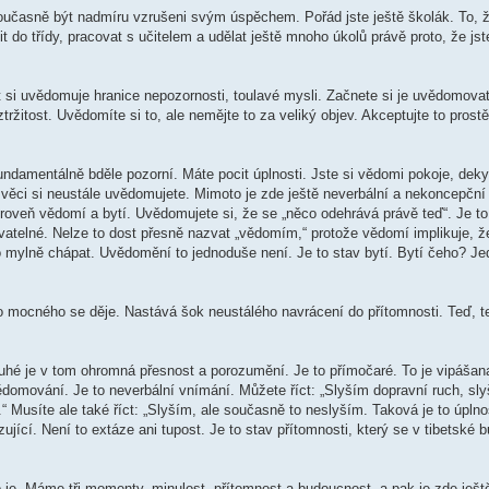
 současně být nadmíru vzrušeni svým úspěchem. Pořád jste ještě školák. To, ž
t do třídy, pracovat s učitelem a udělat ještě mnoho úkolů právě proto, že js
t si uvědomuje hranice nepozornosti, toulavé mysli. Začnete si je uvědomovat
žitost. Uvědomíte si to, ale nemějte to za veliký objev. Akceptujte to prost
undamentálně bděle pozorní. Máte pocit úplnosti. Jste si vědomi pokoje, dek
ny věci si neustále uvědomujete. Mimoto je zde ještě neverbální a nekoncepčn
úroveň vědomí a bytí. Uvědomujete si, že se „něco odehrává právě teď“. Je to 
atelné. Nelze to dost přesně nazvat „vědomím,“ protože vědomí implikuje, že
mylně chápat. Uvědomění to jednoduše není. Je to stav bytí. Bytí čeho? Je
co mocného se děje. Nastává šok neustálého navrácení do přítomnosti. Teď, t
uhé je v tom ohromná přesnost a porozumění. Je to přímočaré. To je vipášan
ědomování. Je to neverbální vnímání. Můžete říct: „Slyším dopravní ruch, sl
“ Musíte ale také říct: „Slyším, ale současně to neslyším. Taková je to úpln
zující. Není to extáze ani tupost. Je to stav přítomnosti, který se v tibetské 
o je. Máme tři momenty, minulost, přítomnost a budoucnost, a pak je zde ješ