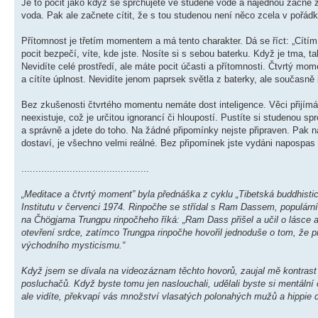
Je to pocit jako když se sprchujete ve studené vodě a najednou začne z 
voda. Pak ale začnete cítit, že s tou studenou není něco zcela v pořád
Přítomnost je třetím momentem a má tento charakter. Dá se říct: „Cítím 
pocit bezpečí, víte, kde jste. Nosíte si s sebou baterku. Když je tma, ta
Nevidíte celé prostředí, ale máte pocit účasti a přítomnosti. Čtvrtý mome
a cítíte úplnost. Nevidíte jenom paprsek světla z baterky, ale současně
Bez zkušenosti čtvrtého momentu nemáte dost inteligence. Věci přijímá
neexistuje, což je určitou ignorancí či hloupostí. Pustíte si studenou 
a správně a jdete do toho. Na žádné připomínky nejste připraven. Pak 
dostaví, je všechno velmi reálné. Bez připomínek jste vydáni napospas
.............................................
„Meditace a čtvrtý moment” byla přednáška z cyklu „Tibetská buddhisti
Institutu v červenci 1974. Rinpočhe se střídal s Ram Dassem, populá
na Čhögjama Trungpu rinpočheho říká: „Ram Dass přišel a učil o lásce a o
otevření srdce, zatímco Trungpa rinpočhe hovořil jednoduše o tom, že 
východního mysticismu.“
Když jsem se dívala na videozáznam těchto hovorů, zaujal mě kontrast
posluchačů. Když byste tomu jen naslouchali, udělali byste si mentální o
ale vidíte, překvapí vás množství vlasatých polonahých mužů a hippie 