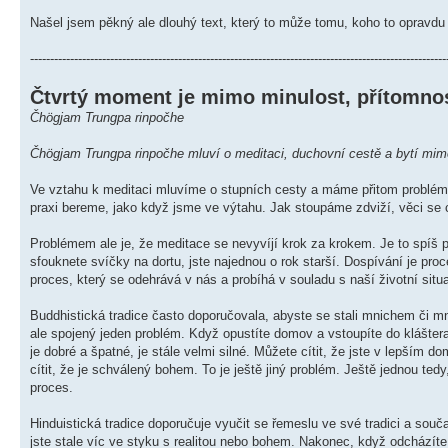
Našel jsem pěkný ale dlouhý text, který to může tomu, koho to opravdu 
--------------------------------------------------------------------------------------------------------
Čtvrtý moment je mimo minulost, přítomno
Čhögjam Trungpa rinpočhe
Čhögjam Trungpa rinpočhe mluví o meditaci, duchovní cestě a bytí mimo
Ve vztahu k meditaci mluvíme o stupních cesty a máme přitom problém s
praxi bereme, jako když jsme ve výtahu. Jak stoupáme zdviží, věci se c
Problémem ale je, že meditace se nevyvíjí krok za krokem. Je to spíš p
sfouknete svíčky na dortu, jste najednou o rok starší. Dospívání je pr
proces, který se odehrává v nás a probíhá v souladu s naší životní situa
Buddhistická tradice často doporučovala, abyste se stali mnichem či mniš
ale spojený jeden problém. Když opustíte domov a vstoupíte do kláštera,
je dobré a špatné, je stále velmi silné. Můžete cítit, že jste v lepší
cítit, že je schválený bohem. To je ještě jiný problém. Ještě jednou t
proces.
Hinduistická tradice doporučuje vyučit se řemeslu ve své tradici a sou
jste stale víc ve styku s realitou nebo bohem. Nakonec, když odcházít