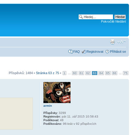
Pokročilé hledání
FAQ
Registrovat
Přihlásit se
Příspěvků: 1484 •
Stránka
63
z
75
•
...
...
1
60
61
62
63
64
65
66
75
armin
Příspěvky:
3299
Registrován:
pát 11. zář 2015 10:58:43
Poděkoval:
48
Poděkováno:
96-krát v 92 příspěvcích