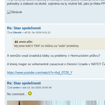
pohnutky a slabosti na druhé, zejména na ty slušné lidi, jako je třeba P
Re: Stav společnosti
od
Zdeněk
» stř 03. čer 2026 9:41:21
armin píše:
My jsme totiž ti "ONI" co můžou za "vaše" problémy.
A nemůže snad izraelská lobby za problémy v Hormuzském průlivu?
A kterej magor se vehementně zasazoval o členství Izraele v NATO? Če
https://www.youtube.com/watch?v=6xjl_0TZ8_Y
Re: Stav společnosti
od
armin
» sob 13. čer 2026 18:00:39
No comment...