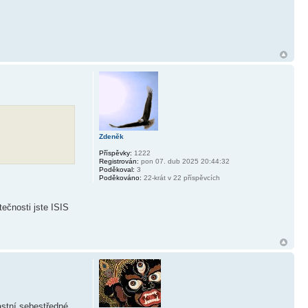
Zdeněk
Příspěvky:
1222
Registrován:
pon 07. dub 2025 20:44:32
Poděkoval:
3
Poděkováno:
22-krát v 22 příspěvcích
tečnosti jste ISIS
astní sebestředné