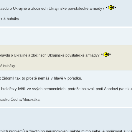
ravdu o Ukrajině a zločinech Ukrajinské povstalecké armády?
 zlé bubáky.
pravdu o Ukrajině a zločinech Ukrajinské povstalecké armády?
lé bubáky.
t židomil tak to prostě nemáš v hlavě v pořádku.
 hrdlořezy léčili ve svých nemocnicích, protože bojovali proti Asadovi (ve sku
í masku Čecha/Moraváka.
stních problémů a životního neuspokojení někde mimo sebe. A projikovat si vl