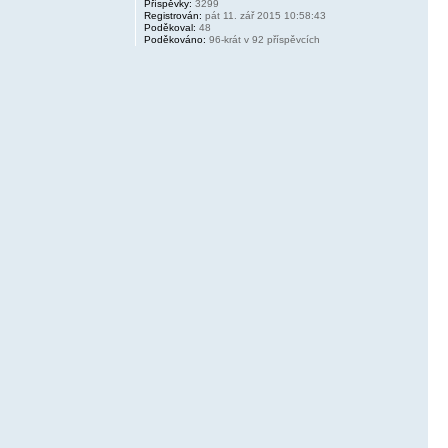
Příspěvky:
3299
Registrován:
pát 11. zář 2015 10:58:43
Poděkoval:
48
Poděkováno:
96-krát v 92 příspěvcích