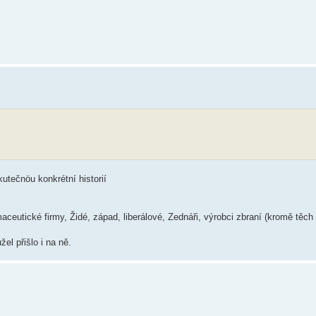
utečnöu konkrétní historií
aceutické firmy, Židé, západ, liberálové, Zednáři, výrobci zbraní (kromě těc
el přišlo i na ně.