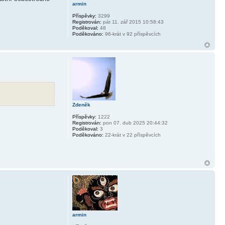
armin
Příspěvky:
3299
Registrován:
pát 11. zář 2015 10:58:43
Poděkoval:
48
Poděkováno:
96-krát v 92 příspěvcích
Zdeněk
Příspěvky:
1222
Registrován:
pon 07. dub 2025 20:44:32
Poděkoval:
3
Poděkováno:
22-krát v 22 příspěvcích
armin