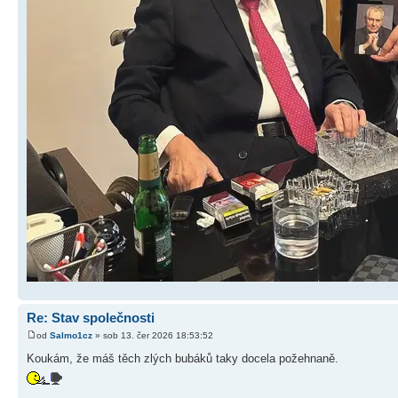
Re: Stav společnosti
od
Salmo1cz
» sob 13. čer 2026 18:53:52
Koukám, že máš těch zlých bubáků taky docela požehnaně.