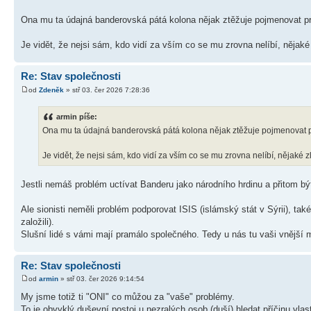
Ona mu ta údajná banderovská pátá kolona nějak ztěžuje pojmenovat p
Je vidět, že nejsi sám, kdo vidí za vším co se mu zrovna nelíbí, nějaké
Re: Stav společnosti
od
Zdeněk
» stř 03. čer 2026 7:28:36
armin píše:
Ona mu ta údajná banderovská pátá kolona nějak ztěžuje pojmenovat 
Je vidět, že nejsi sám, kdo vidí za vším co se mu zrovna nelíbí, nějaké z
Jestli nemáš problém uctívat Banderu jako národního hrdinu a přitom bý
Ale sionisti neměli problém podporovat ISIS (islámský stát v Sýrii), také
založili).
Slušní lidé s vámi mají pramálo společného. Tedy u nás tu vaši vnějš
Re: Stav společnosti
od
armin
» stř 03. čer 2026 9:14:54
My jsme totiž ti "ONI" co můžou za "vaše" problémy.
To je obvyklý duševní postoj u nezralých osob (duší) hledat příčinu vla