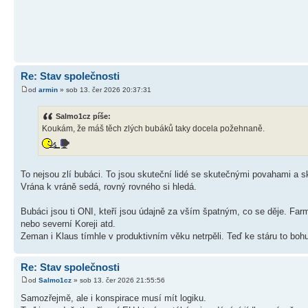
Re: Stav společnosti
od
armin
» sob 13. čer 2026 20:37:31
Salmo1cz píše:
Koukám, že máš těch zlých bubáků taky docela požehnaně.
To nejsou zlí bubáci. To jsou skuteční lidé se skutečnými povahami a sk
Vrána k vráně sedá, rovný rovného si hledá.
Bubáci jsou ti ONI, kteří jsou údajně za vším špatným, co se děje. Farm
nebo severní Koreji atd.
Zeman i Klaus tímhle v produktivním věku netrpěli. Teď ke stáru to bohuž
Re: Stav společnosti
od
Salmo1cz
» sob 13. čer 2026 21:55:56
Samozřejmě, ale i konspirace musí mít logiku.