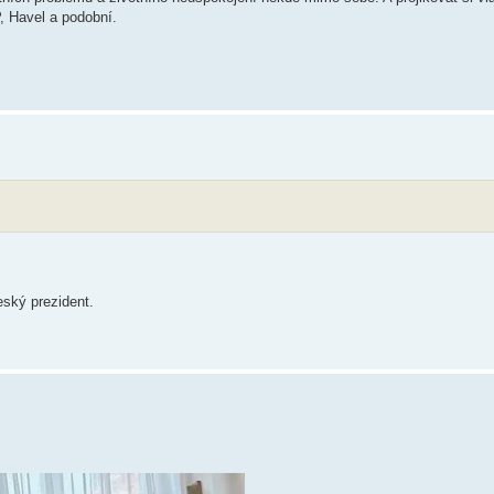
P, Havel a podobní.
ský prezident.