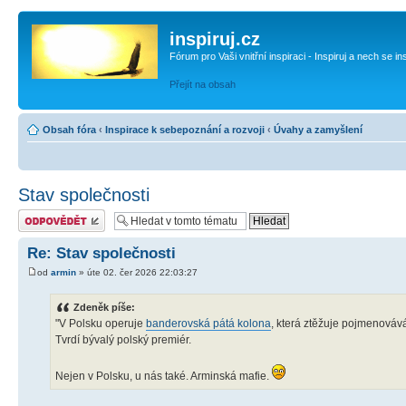
inspiruj.cz
Fórum pro Vaši vnitřní inspiraci - Inspiruj a nech se in
Přejít na obsah
Obsah fóra
‹
Inspirace k sebepoznání a rozvoji
‹
Úvahy a zamyšlení
Stav společnosti
Odeslat odpověď
Re: Stav společnosti
od
armin
» úte 02. čer 2026 22:03:27
Zdeněk píše:
"V Polsku operuje
banderovská pátá kolona
, která ztěžuje pojmenováv
Tvrdí bývalý polský premiér.
Nejen v Polsku, u nás také. Arminská mafie.