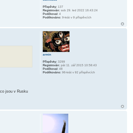
Příspěvky:
137
Registrován:
sob 29. led 2022 16:43:24
Poděkoval:
4
Poděkováno:
9-krát v 9 příspěvcích
armin
Příspěvky:
3299
Registrován:
pát 11. zář 2015 10:58:43
Poděkoval:
48
Poděkováno:
96-krát v 92 příspěvcích
h co jsou v Rusku