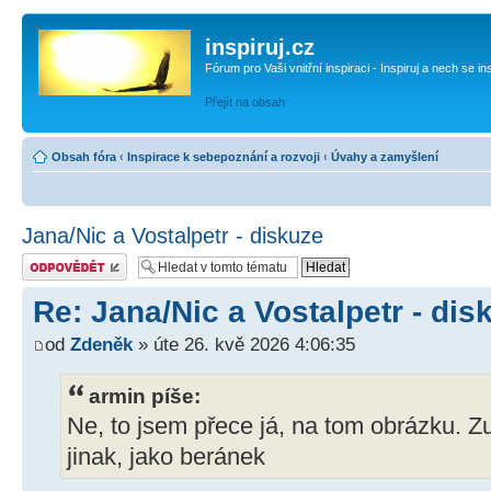
inspiruj.cz
Fórum pro Vaši vnitřní inspiraci - Inspiruj a nech se in
Přejít na obsah
Obsah fóra
‹
Inspirace k sebepoznání a rozvoji
‹
Úvahy a zamyšlení
Jana/Nic a Vostalpetr - diskuze
Odeslat odpověď
Re: Jana/Nic a Vostalpetr - dis
od
Zdeněk
» úte 26. kvě 2026 4:06:35
armin píše:
Ne, to jsem přece já, na tom obrázku. 
jinak, jako beránek