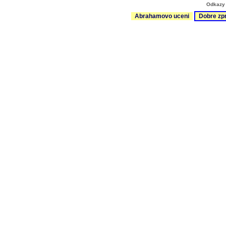
Odkazy 
Abrahamovo uceni
Dobre zp