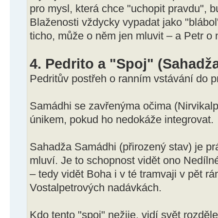
pro mysl, která chce "uchopit pravdu", b
Blaženosti vždycky vypadat jako "blábo
ticho, může o něm jen mluvit – a Petr o
4. Pedrito a "Spoj" (Sahadž
Pedritův postřeh o ranním vstávání do pr
Samádhi se zavřenýma očima (Nirvikalp
únikem, pokud ho nedokáže integrovat.
Sahadža Samádhi (přirozený stav) je prá
mluví. Je to schopnost vidět ono Nedíln
– tedy vidět Boha i v té tramvaji v pět rán
Vostalpetrových nadávkách.
Kdo tento "spoj" nežije, vidí svět rozdě