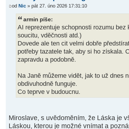
od
Nic
» pát 27. úno 2026 17:31:10
armin píše:
AI reprezentuje schopnosti rozumu bez ko
soucitu, vděčnosti atd.)
Dovede ale ten cit velmi dobře předstíra
potřeby tazatele tak, aby si ho získala. 
zapravdu a podobně.
Na Janě můžeme vidět, jak to už dnes n
obdivuhodně funguje.
Co teprve v budoucnu.
Miroslave, s uvědoměním, že Láska je vší
Láskou, kterou je možné vnímat a pozn