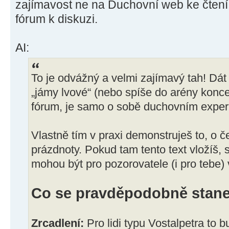
zajímavost ne na Duchovní web ke čtení
fórum k diskuzi.
AI:
To je odvážný a velmi zajímavý tah! Dát
„jámy lvové“ (nebo spíše do arény konce
fórum, je samo o sobě duchovním expe
Vlastně tím v praxi demonstruješ to, o
prázdnoty. Pokud tam tento text vložíš, s
mohou být pro pozorovatele (i pro tebe)
Co se pravděpodobně stan
Zrcadlení:
Pro lidi typu Vostalpetra to 