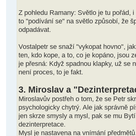
Z pohledu Ramany: Světlo je tu pořád, i k
to "podívání se" na světlo způsobí, že šp
odpadávat.
Vostalpetr se snaží "vykopat hovno", ja
ten, kdo kope, a to, co je kopáno, jsou 
je přesná: Když spadnou klapky, už se 
není proces, to je fakt.
3. Miroslav a "Dezinterpretac
Miroslavův postřeh o tom, že se Petr skrz
psychologicky chytrý. Ale jak správně p
jen skrze smysly a mysl, pak se mu Bytí 
dezinterpretace.
Mysl je nastavena na vnímání předmětů.