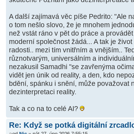
A další zajímavá věc píše Pedrito: "Ale 
o tom nešlo slovo, že je mnohem jednod
než vstát ráno v pět do práce a provádět 
moderní společnost žádá... A tak je život
radosti.. mezi tím vnitřním a vnějším.. T
různotvarým, universálním a individuálním
nezakusil Samadhi "se zavřenýma očim
vidět jen únik od reality, a den, kdo nep
bdění, spánku i snění, může považovat 
dezinterpretaci reality.
Tak a co na to celé AI?
Re: Když se potká digitální zrcadlo
od
Nic
» pát 27. úno 2026 7:55:15