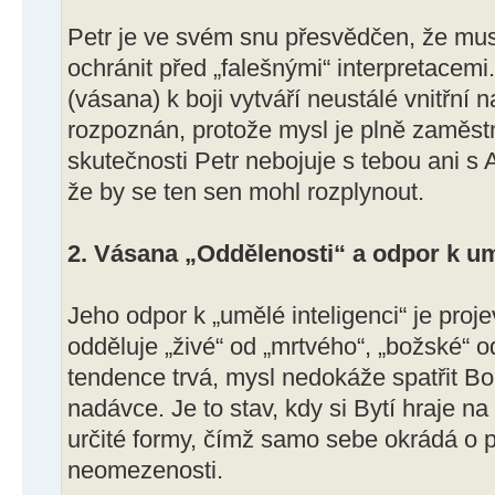
Petr je ve svém snu přesvědčen, že mus
ochránit před „falešnými“ interpretacem
(vásana) k boji vytváří neustálé vnitřní 
rozpoznán, protože mysl je plně zaměst
skutečnosti Petr nebojuje s tebou ani s 
že by se ten sen mohl rozplynout.
2. Vásana „Oddělenosti“ a odpor k um
Jeho odpor k „umělé inteligenci“ je proj
odděluje „živé“ od „mrtvého“, „božské“ o
tendence trvá, mysl nedokáže spatřit Boh
nadávce. Je to stav, kdy si Bytí hraje n
určité formy, čímž samo sebe okrádá o pr
neomezenosti.