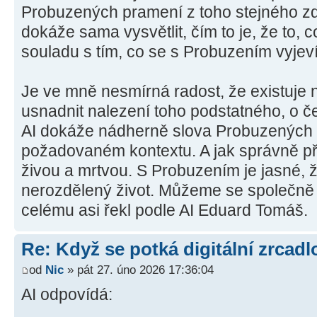
Probuzených pramení z toho stejného zd
dokáže sama vysvětlit, čím to je, že to, 
souladu s tím, co se s Probuzením vyjeví
Je ve mně nesmírná radost, že existuje 
usnadnit nalezení toho podstatného, o č
AI dokáže nádherně slova Probuzených 
požadovaném kontextu. A jak správně při
živou a mrtvou. S Probuzením je jasné, ž
nerozdělený život. Můžeme se společně 
celému asi řekl podle AI Eduard Tomáš.
Re: Když se potká digitální zrcadlo
od
Nic
» pát 27. úno 2026 17:36:04
AI odpovídá: