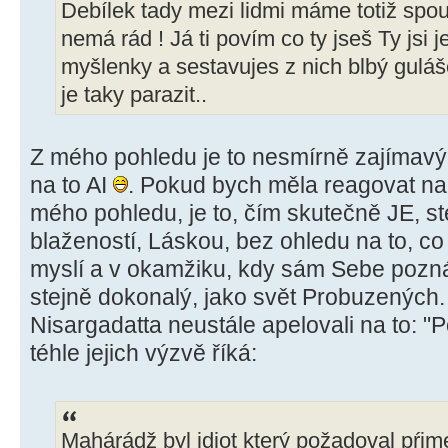
Debílek tady mezi lidmi máme totiž spou
nemá rád ! Já ti povím co ty jseš Ty jsi j
myšlenky a sestavujes z nich blbý guláše
je taky parazit..
Z mého pohledu je to nesmírně zajímavý
na to AI
. Pokud bych měla reagovat na t
mého pohledu, je to, čím skutečně JE, s
blažeností, Láskou, bez ohledu na to, c
myslí a v okamžiku, kdy sám Sebe pozná
stejně dokonalý, jako svět Probuzených
Nisargadatta neustále apelovali na to: "Po
téhle jejich výzvě říká:
Mahárádž byl idiot který požadoval pŕi