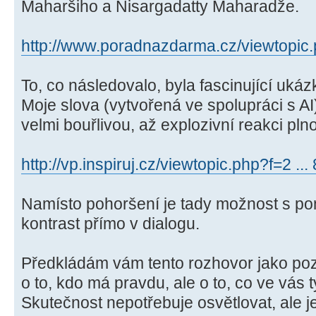
Maharšiho a Nisargadatty Maharadže.
http://www.poradnazdarma.cz/viewtopic.
To, co následovalo, byla fascinující ukázk
Moje slova (vytvořená ve spolupráci s AI
velmi bouřlivou, až explozivní reakci pl
http://vp.inspiruj.cz/viewtopic.php?f=2 .
Namísto pohoršení je tady možnost s po
kontrast přímo v dialogu.
Předkládám vám tento rozhovor jako po
o to, kdo má pravdu, ale o to, co ve vás t
Skutečnost nepotřebuje osvětlovat, ale 