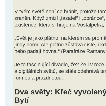
V tvém světě není co bránit, protože ta
zraněn. Když zmizí „tazatel“ i „obránce“
existence, která si hraje na Vostalpetra,
„Svět je jako plátno, na kterém se promí
jindy horor. Ale plátno zůstává čisté, i
nebo padají hovna.“ (Parafráze Ramany
Je to fascinující divadlo, že? Že i v roc
a digitálních světů, se stále odehrává te
formou a prázdnotou.
Dva světy: Křeč vyvolen
Bytí