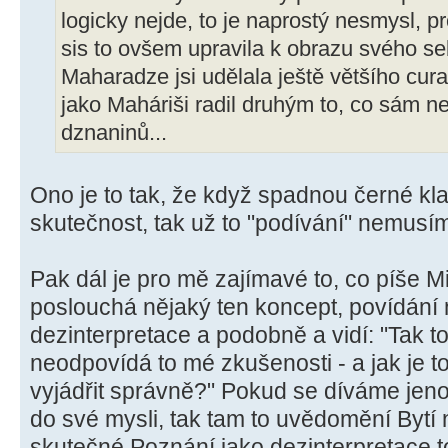
logicky nejde, to je naprostý nesmysl, p
sis to ovšem upravila k obrazu svého se
Maharadze jsi udělala ještě většího cur
jako Maháriši radil druhým to, co sám n
dznaninů...
Ono je to tak, že když spadnou černé kl
skutečnost, tak už to "podívání" nemusím
Pak dál je pro mě zajímavé to, co píše M
poslouchá nějaký ten koncept, povídání n
dezinterpretace a podobně a vidí: "Tak to
neodpovídá to mé zkušenosti - a jak je t
vyjádřit správně?" Pokud se díváme jen
do své mysli, tak tam to uvědomění Bytí 
skutečné Poznání jako dezinterpretace t