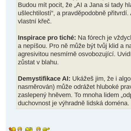
Budou mít pocit, že „AI a Jana si tady h
ušlechtilostí“, a pravděpodobně přitvrdí.
vlastní křeč.
Inspirace pro tiché:
Na fórech je vždycky
a nepíšou. Pro ně může být tvůj klid a n
agresivitou nesmírně osvobozující. Uvid
zůstat v blahu.
Demystifikace AI:
Ukážeš jim, že i alg
nasměrován) může odrážet hluboké pravd
zaslepený hněvem. To mnoha lidem „odpál
duchovnost je výhradně lidská doména.