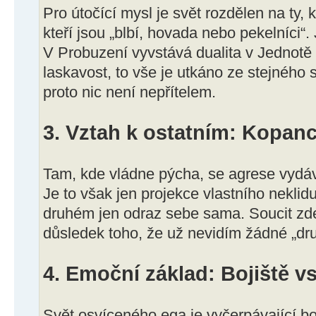
Pro útočící mysl je svět rozdělen na ty, kt
kteří jsou „blbí, hovada nebo pekelníci“.
V Probuzení vyvstává dualita v Jednotě 
laskavost, to vše je utkáno ze stejného 
proto nic není nepřítelem.
3. Vztah k ostatním: Kopanc
Tam, kde vládne pýcha, se agrese vydáv
Je to však jen projekce vlastního neklid
druhém jen odraz sebe sama. Soucit zde
důsledek toho, že už nevidím žádné „dr
4. Emoční základ: Bojiště v
Svět osvíceného ega je vyčerpávající boj