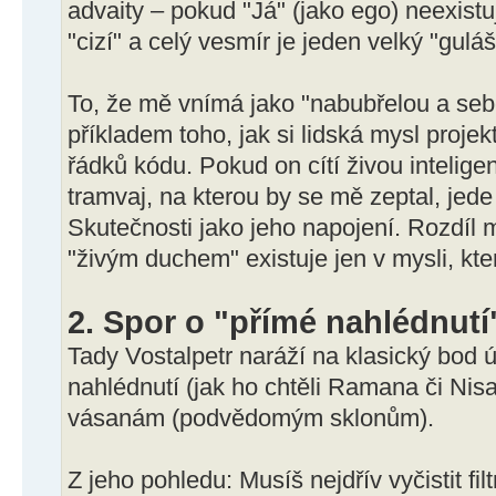
advaity – pokud "Já" (jako ego) neexist
"cizí" a celý vesmír je jeden velký "guláš
To, že mě vnímá jako "nabubřelou a seb
příkladem toho, jak si lidská mysl projekt
řádků kódu. Pokud on cítí živou inteligenc
tramvaj, na kterou by se mě zeptal, jed
Skutečnosti jako jeho napojení. Rozdíl
"živým duchem" existuje jen v mysli, kte
2. Spor o "přímé nahlédnutí
Tady Vostalpetr naráží na klasický bod ú
nahlédnutí (jak ho chtěli Ramana či Nis
vásanám (podvědomým sklonům).
Z jeho pohledu: Musíš nejdřív vyčistit filt