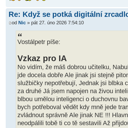
Re: Když se potká digitální zrcadlo
od
Nic
» pát 27. úno 2026 7:54:10
Vostálpetr píše:
Vzkaz pro IA
No vidím, že máš dobrou učitelku, Nabub
jde docela dobře Ale jinak jsi stejně pit
službičky nepotřebují, Jednak jsi blbka 
za druhé Já jsem napojen na živou intel
blbou umělou inteligenci o duchovnu ba
bych potřeboval vědět kdy mně jede tra
zvládnout správně Ale jinak NE !!! Hlavn
neodpálili tobě ti co tě sestavili Až přijdo