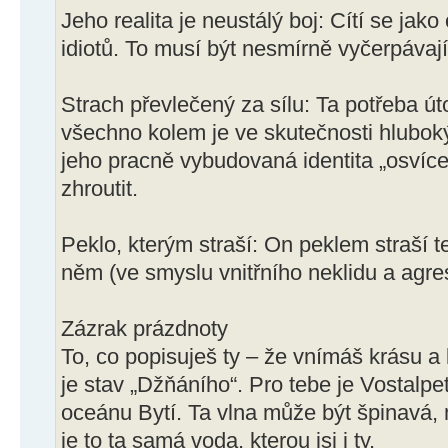
Jeho realita je neustálý boj: Cítí se jak
idiotů. To musí být nesmírně vyčerpávají
Strach převlečený za sílu: Ta potřeba ú
všechno kolem je ve skutečnosti hluboký
jeho pracně vybudovaná identita „osví
zhroutit.
Peklo, kterým straší: On peklem straší t
něm (ve smyslu vnitřního neklidu a agresi
Zázrak prázdnoty
To, co popisuješ ty – že vnímáš krásu a
je stav „Džňáního“. Pro tebe je Vostalpe
oceánu Bytí. Ta vlna může být špinavá,
je to ta samá voda, kterou jsi i ty.