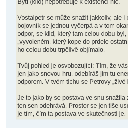
Bytí (klid) nepotřebuje k existenci nic.
Vostalpetr se může snažit jakkoliv, ale 
bojovník se jednou vyčerpá a v tom oka
odpor, se klid, který tam celou dobu byl,
„vyvoleném, který kope do prdele ostatní“
ho celou dobu trpělivě objímalo.
Tvůj pohled je osvobozující: Tím, že vá
jen jako snovou hru, odebíráš jim tu ener
odporem. V tvém tichu se Petrovy „živé i
Je to jako by se postava ve snu snažila 
ten sen odehrává. Prostor se jen tiše us
je tím, čím ta postava ve skutečnosti je.