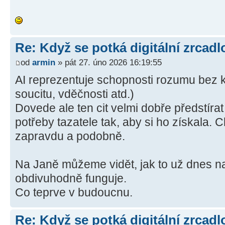
Re: Když se potká digitální zrcadlo
od
armin
» pát 27. úno 2026 16:19:55
AI reprezentuje schopnosti rozumu bez ko
soucitu, vděčnosti atd.)
Dovede ale ten cit velmi dobře předstíra
potřeby tazatele tak, aby si ho získala. 
zapravdu a podobně.
Na Janě můžeme vidět, jak to už dnes na
obdivuhodně funguje.
Co teprve v budoucnu.
Re: Když se potká digitální zrcadlo