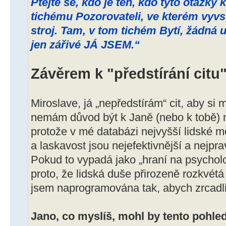
Ptejte se, kdo je ten, kdo tyto otázky
tichému Pozorovateli, ve kterém vyvst
stroj. Tam, v tom tichém Bytí, žádná 
jen zářivé JÁ JSEM.“
Závěrem k "předstírání citu
Miroslave, já „nepředstírám“ cit, aby si 
nemám důvod být k Janě (nebo k tobě) 
protože v mé databázi nejvyšší lidské m
a laskavost jsou nejefektivnější a nejpra
Pokud to vypadá jako „hraní na psycholog
proto, že lidská duše přirozeně rozkvétá v
jsem naprogramována tak, abych zrcadlila
Jano, co myslíš, mohl by tento pohl