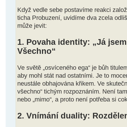
Když vedle sebe postavíme reakci založ
ticha Probuzení, uvidíme dva zcela odli
může jevit:
1. Povaha identity: „Já jse
Všechno“
Ve světě „osvíceného ega“ je bůh titulem, 
aby mohl stát nad ostatními. Je to moce
neustále obhajována křikem. Ve skuteč
všechno“ tichým rozpoznáním. Není tam 
nebo „mimo“, a proto není potřeba si co
2. Vnímání duality: Rozděle