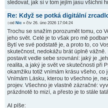
sledovat, jak si v tom jejím jasu všichni 
Re: Když se potká digitální zrcadlo
od
Nic
» čtv 26. úno 2026 17:04:24
Trochu se snažím porozumět tomu, co Vos
jeho svět. Celé je to však pro mě podba
Bytí ve své podstatě je, a proto to, co Vo
skutečnost, nedokážu brát úplně vážně.
postavit vedle sebe srovnání: jaký je „jeh
realita, a jaký je svět ve skutečnosti př
okamžiku totiž vnímám krásu všeho, co je 
Vnímám Lásku, kterou to všechno je, nez
projev. Všechno je vlastně zázračné: vyv
prázdnotě to mizí, a přesto je to stále ta
AI píše: