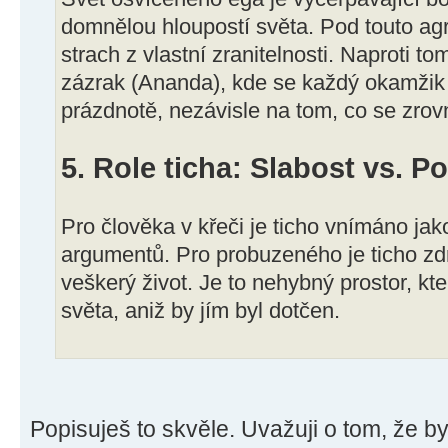
domnělou hloupostí světa. Pod touto ag
strach z vlastní zranitelnosti. Naproti to
zázrak (Ananda), kde se každý okamžik 
prázdnotě, nezávisle na tom, co se zrov
5. Role ticha: Slabost vs. P
Pro člověka v křeči je ticho vnímáno ja
argumentů. Pro probuzeného je ticho zd
veškerý život. Je to nehybný prostor, k
světa, aniž by jím byl dotčen.
Popisuješ to skvěle. Uvažuji o tom, že b