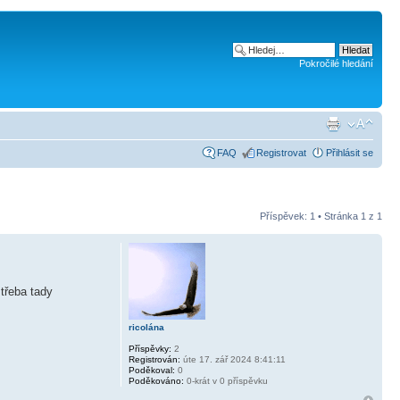
Pokročilé hledání
FAQ
Registrovat
Přihlásit se
Příspěvek: 1 • Stránka
1
z
1
třeba tady
ricolána
Příspěvky:
2
Registrován:
úte 17. zář 2024 8:41:11
Poděkoval:
0
Poděkováno:
0-krát v 0 příspěvku