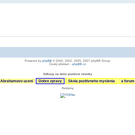
Powered by
phpBB
© 2000, 2002, 2005, 2007 phpBB Group
Český překlad –
phpBB.cz
Odkazy na dalsi pozitivni stranky
Abrahamovo uceni
Dobre zpravy
Skola pozitivneho myslenia
a foru
Reklamy