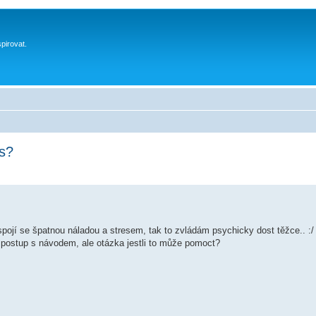
spirovat.
s?
ojí se špatnou náladou a stresem, tak to zvládám psychicky dost těžce.. :/ 
 postup s návodem, ale otázka jestli to může pomoct?