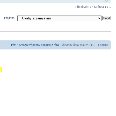
Příspěvek: 1 • Stránka
1
z
1
Přejít na:
Tým
•
Smazat všechny cookies z fóra
• Všechny časy jsou v UTC + 1 hodina
m