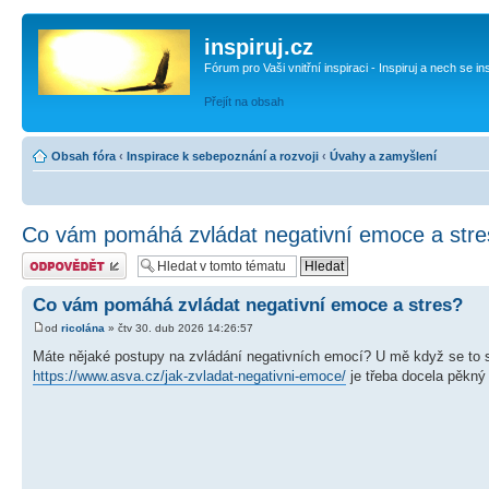
inspiruj.cz
Fórum pro Vaši vnitřní inspiraci - Inspiruj a nech se in
Přejít na obsah
Obsah fóra
‹
Inspirace k sebepoznání a rozvoji
‹
Úvahy a zamyšlení
Co vám pomáhá zvládat negativní emoce a stre
Odeslat odpověď
Co vám pomáhá zvládat negativní emoce a stres?
od
ricolána
» čtv 30. dub 2026 14:26:57
Máte nějaké postupy na zvládání negativních emocí? U mě když se to sp
https://www.asva.cz/jak-zvladat-negativni-emoce/
je třeba docela pěkný