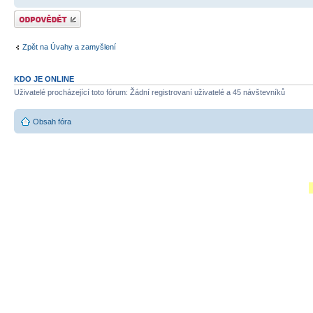
Odeslat odpověď
Zpět na Úvahy a zamyšlení
KDO JE ONLINE
Uživatelé procházející toto fórum: Žádní registrovaní uživatelé a 45 návštevníků
Obsah fóra