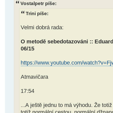
Vostalpetr píše:
Trini píše:
Velmi dobrá rada:
O metodě sebedotazováni :: Eduar
06/15
https://www.youtube.com/watch?v=F
Atmavičara
17:54
...A ještě jednu to má výhodu. Že totiž 
totiž normální cestou, normální džnan