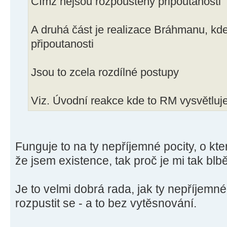
Čímž nejsou rozpouštěny připoutanosti
A druhá část je realizace Bráhmanu, kd
připoutanosti
Jsou to zcela rozdílné postupy
Viz. Úvodní reakce kde to RM vysvětluj
Funguje to na ty nepříjemné pocity, o kt
že jsem existence, tak proč je mi tak blb
Je to velmi dobrá rada, jak ty nepříjemn
rozpustit se - a to bez vytěsnování.