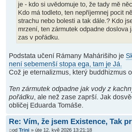
je - kdo si uvědomuje to, že tady mě ně
Kdo má todleto, ten nepříjemnej pocit 
strachu nebo bolesti a tak dále.? Kdo js
mrzení, ten zármutek odpadne doslova j
zas v pořádku.
Podstata učení Rámany Mahárišiho je
S
není sebemenší stopa ega, tam je Já.
Což je eternalizmus, který buddhizmus o
Ten zármutek odpadne jak vody z kachny,
pořádku
, ale než zase zaprší. Jak dosv
obličej Eduarda Tomáše.
Re: Vím, že jsem Existence, Tak pr
od
Trini
» úte 12. kvě 2026 13:21:18