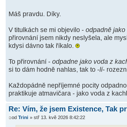
Máš pravdu. Díky.
V titulkách se mi objevilo -
odpadně jako
přirovnání jsem nikdy neslyšela, ale mysl
kdysi dávno tak říkalo.
To přirovnání -
odpadne jako voda z kac
si to dám hodně nahlas, tak to -
lí
- rozez
Každopádně nepříjemné pocity odpadno
praktikuje atmavičara - jako voda z kachl
Re: Vím, že jsem Existence, Tak pr
od
Trini
» stř 13. kvě 2026 8:42:22