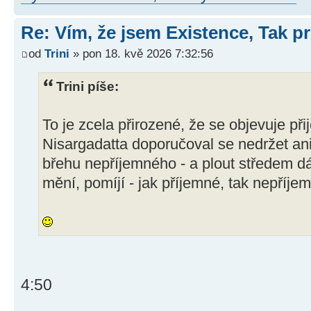
Re: Vím, že jsem Existence, Tak pr
od
Trini
» pon 18. kvě 2026 7:32:56
Trini píše:
To je zcela přirozené, že se objevuje př
Nisargadatta doporučoval se nedržet ani
břehu nepříjemného - a plout středem d
mění, pomíjí - jak příjemné, tak nepříje
4:50