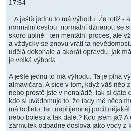
17:54
...A ještě jednu to má výhodu. Že totiž - a 
normální cestou, normální džnanou se sic
skoro úplně - ten mentální proces, ale vž
a vždycky se znovu vrátí ta nevědomost.
udělá dokonale a akorát opravdu, jak má b
je velká výhoda.
A ještě jednu to má výhodu. Ta je plná výh
atmavičara. A sice v tom, když váš něo z
nebo prostě jste v nenaládě, tak si dáte d
kdo si uvědomuje to, že tady mě něco m
má todleto, ten nepříjemnej pocit nějak
nebo bolesti a tak dále.? Kdo jsem já? A 
zármutek odpadne doslova jako vody z ka