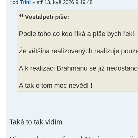
od
Trini
» stř 13. kvě 2026 9:19:48
Vostalpetr píše:
Podle toho co kdo říká a píše bych řekl,
Že většina realizovaných realizuje pouz
A k realizaci Bráhmanu se již nedostan
A tak o tom moc nevědí !
Také to tak vidím.