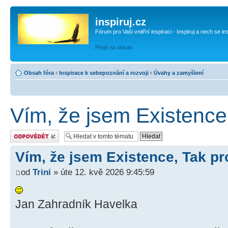
inspiruj.cz
Fórum pro Vaši vnitřní inspiraci - Inspiruj a nech se in
Přejít na obsah
Obsah fóra
‹
Inspirace k sebepoznání a rozvoji
‹
Úvahy a zamyšlení
Vím, že jsem Existence,
Odeslat odpověď
Vím, že jsem Existence, Tak pro
od
Trini
» úte 12. kvě 2026 9:45:59
Jan Zahradník Havelka