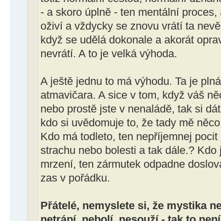
- a skoro úplně - ten mentální proces,
oživí a vždycky se znovu vrátí ta nev
když se udělá dokonale a akorát oprav
nevrátí. A to je velká výhoda.
A ještě jednu to má výhodu. Ta je plná 
atmavičara. A sice v tom, když váš ně
nebo prostě jste v nenaládě, tak si dát
kdo si uvědomuje to, že tady mě něco
Kdo má todleto, ten nepříjemnej poci
strachu nebo bolesti a tak dále.? Kdo 
mrzení, ten zármutek odpadne doslova
zas v pořádku.
Přátelé, nemyslete si, že mystika n
netrápí, nebolí, nesouží - tak to nen