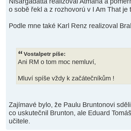
Nisargadatta realizoval Atmána a poměr
o sobě řekl a z rozhovorú v I Am That je 
Podle mne také Karl Renz realizoval Br
Vostalpetr píše:
Ani RM o tom moc nemluví,
Mluví spíše vždy k začátečníkům !
Zajímavé bylo, že Paulu Bruntonovi sděl
co uskutečnil Brunton, ale Eduard Tomáš 
učitele.