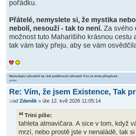
pořádku.
Přátelé, nemyslete si, že mystika nebo 
nebolí, nesouží - tak to není.
Za svého 
možnost tuto Maharišiho krásnou cestu 
tak vám taky přeju, aby se vám osvědčil
Následující uživatelé by rádi poděkovali uživateli
Trini
za tento příspěvek:
armin
Re: Vím, že jsem Existence, Tak pr
od
Zdeněk
» úte 12. kvě 2026 11:05:14
Trini píše:
tahleta atmavičara. A sice v tom, když v
mrzí, nebo prostě jste v nenaládě, tak si