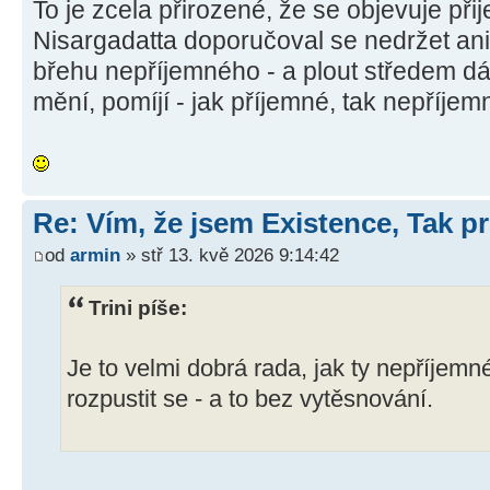
To je zcela přirozené, že se objevuje př
Nisargadatta doporučoval se nedržet ani
břehu nepříjemného - a plout středem dá
mění, pomíjí - jak příjemné, tak nepříjem
Re: Vím, že jsem Existence, Tak pr
od
armin
» stř 13. kvě 2026 9:14:42
Trini píše:
Je to velmi dobrá rada, jak ty nepříjemn
rozpustit se - a to bez vytěsnování.