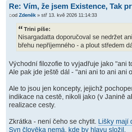
Re: Vím, že jsem Existence, Tak pr
od
Zdeněk
» stř 13. kvě 2026 11:14:33
Trini píše:
Nisargadatta doporučoval se nedržet ani
břehu nepříjemného - a plout středem dá
Východní filozofie to vyjadřuje jako "ani t
Ale pak jde ještě dál - "ani ani to ani ani 
Ale to jsou jen koncepty, jejichž pochope
indikace na cestě, nikoli jako (v Janině 
realizace cesty.
Zkrátka - není čeho se chytit.
Lišky mají 
Syn člověka nemá, kde by hlavu složil.