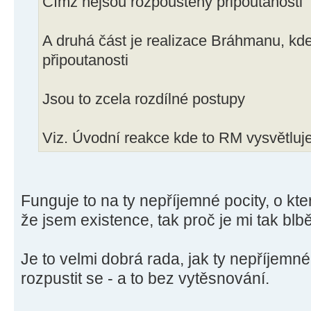
Čímž nejsou rozpouštěny připoutanosti
A druhá část je realizace Bráhmanu, kd
připoutanosti
Jsou to zcela rozdílné postupy
Viz. Úvodní reakce kde to RM vysvětluj
Funguje to na ty nepříjemné pocity, o kt
že jsem existence, tak proč je mi tak blb
Je to velmi dobrá rada, jak ty nepříjemn
rozpustit se - a to bez vytěsnování.