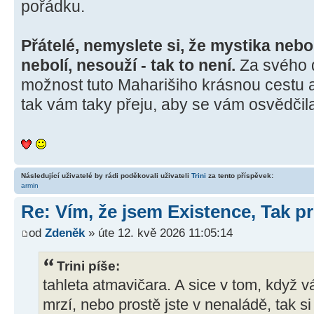
pořádku.
Přátelé, nemyslete si, že mystika nebo 
nebolí, nesouží - tak to není.
Za svého 
možnost tuto Maharišiho krásnou cestu 
tak vám taky přeju, aby se vám osvědčil
Následující uživatelé by rádi poděkovali uživateli
Trini
za tento příspěvek:
armin
Re: Vím, že jsem Existence, Tak pr
od
Zdeněk
» úte 12. kvě 2026 11:05:14
Trini píše:
tahleta atmavičara. A sice v tom, když v
mrzí, nebo prostě jste v nenaládě, tak si