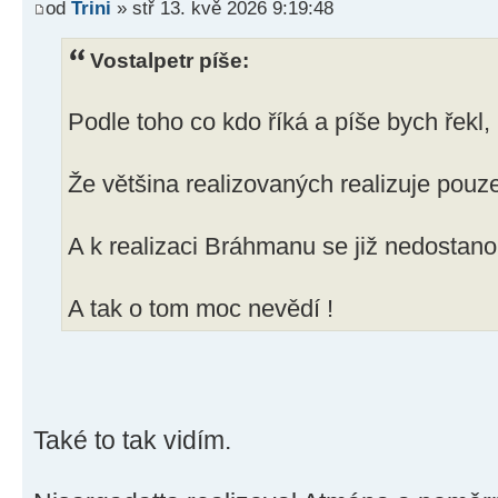
od
Trini
» stř 13. kvě 2026 9:19:48
Vostalpetr píše:
Podle toho co kdo říká a píše bych řekl,
Že většina realizovaných realizuje pouz
A k realizaci Bráhmanu se již nedostan
A tak o tom moc nevědí !
Také to tak vidím.