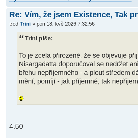
Re: Vím, že jsem Existence, Tak pr
od
Trini
» pon 18. kvě 2026 7:32:56
Trini píše:
To je zcela přirozené, že se objevuje př
Nisargadatta doporučoval se nedržet ani
břehu nepříjemného - a plout středem d
mění, pomíjí - jak příjemné, tak nepříje
4:50