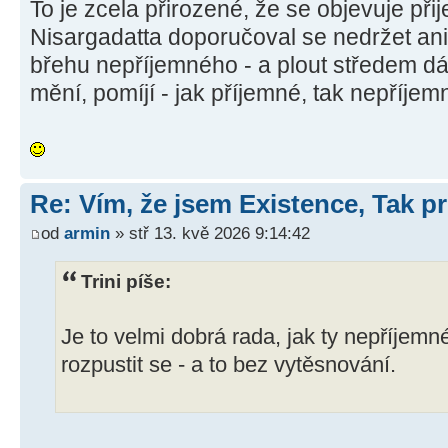
To je zcela přirozené, že se objevuje př
Nisargadatta doporučoval se nedržet ani
břehu nepříjemného - a plout středem dá
mění, pomíjí - jak příjemné, tak nepříjem
Re: Vím, že jsem Existence, Tak pr
od
armin
» stř 13. kvě 2026 9:14:42
Trini píše:
Je to velmi dobrá rada, jak ty nepříjemn
rozpustit se - a to bez vytěsnování.