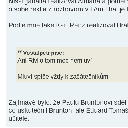
Nisargadatta realizoval Atmána a poměr
o sobě řekl a z rozhovorú v I Am That je 
Podle mne také Karl Renz realizoval Br
Vostalpetr píše:
Ani RM o tom moc nemluví,
Mluví spíše vždy k začátečníkům !
Zajímavé bylo, že Paulu Bruntonovi sděl
co uskutečnil Brunton, ale Eduard Tomáš 
učitele.