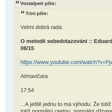
Vostalpetr píše:
Trini píše:
Velmi dobrá rada:
O metodě sebedotazováni :: Eduar
06/15
https://www.youtube.com/watch?v=F
Atmavičara
17:54
...A ještě jednu to má výhodu. Že totiž 
totiž normální cestou, normální džnan