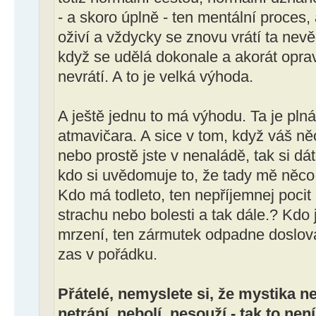
- a skoro úplně - ten mentální proces,
oživí a vždycky se znovu vrátí ta nev
když se udělá dokonale a akorát oprav
nevrátí. A to je velká výhoda.
A ještě jednu to má výhodu. Ta je plná 
atmavičara. A sice v tom, když váš ně
nebo prostě jste v nenaládě, tak si dát
kdo si uvědomuje to, že tady mě něco
Kdo má todleto, ten nepříjemnej poci
strachu nebo bolesti a tak dále.? Kdo 
mrzení, ten zármutek odpadne doslova
zas v pořádku.
Přátelé, nemyslete si, že mystika n
netrápí, nebolí, nesouží - tak to nen