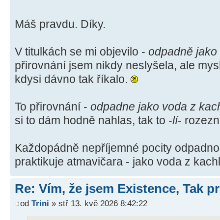
Máš pravdu. Díky.
V titulkách se mi objevilo -
odpadně jako
přirovnání jsem nikdy neslyšela, ale mysl
kdysi dávno tak říkalo.
To přirovnání -
odpadne jako voda z kac
si to dám hodně nahlas, tak to -
lí
- rozez
Každopádně nepříjemné pocity odpadno
praktikuje atmavičara - jako voda z kachl
Re: Vím, že jsem Existence, Tak pr
od
Trini
» stř 13. kvě 2026 8:42:22