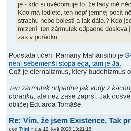
je - kdo si uvědomuje to, že tady mě ně
Kdo má todleto, ten nepříjemnej pocit 
strachu nebo bolesti a tak dále.? Kdo js
mrzení, ten zármutek odpadne doslova j
zas v pořádku.
Podstata učení Rámany Mahárišiho je
S
není sebemenší stopa ega, tam je Já.
Což je eternalizmus, který buddhizmus o
Ten zármutek odpadne jak vody z kachny,
pořádku
, ale než zase zaprší. Jak dosv
obličej Eduarda Tomáše.
Re: Vím, že jsem Existence, Tak pr
od
Trini
» úte 12. kvě 2026 13:21:18