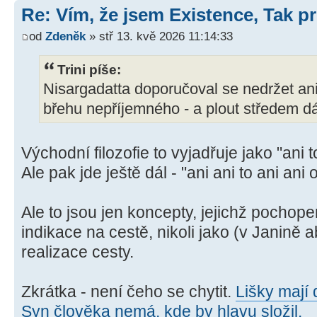
Re: Vím, že jsem Existence, Tak pr
od
Zdeněk
» stř 13. kvě 2026 11:14:33
Trini píše:
Nisargadatta doporučoval se nedržet ani
břehu nepříjemného - a plout středem dá
Východní filozofie to vyjadřuje jako "ani t
Ale pak jde ještě dál - "ani ani to ani ani 
Ale to jsou jen koncepty, jejichž pochope
indikace na cestě, nikoli jako (v Janině 
realizace cesty.
Zkrátka - není čeho se chytit.
Lišky mají 
Syn člověka nemá, kde by hlavu složil.