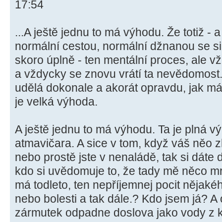
17:54
...A ještě jednu to má výhodu. Že totiž - a 
normální cestou, normální džnanou se sic
skoro úplně - ten mentální proces, ale vž
a vždycky se znovu vrátí ta nevědomost.
udělá dokonale a akorát opravdu, jak má b
je velká výhoda.
A ještě jednu to má výhodu. Ta je plná výh
atmavičara. A sice v tom, když váš něo z
nebo prostě jste v nenaládě, tak si dáte d
kdo si uvědomuje to, že tady mě něco m
má todleto, ten nepříjemnej pocit nějak
nebo bolesti a tak dále.? Kdo jsem já? A 
zármutek odpadne doslova jako vody z ka