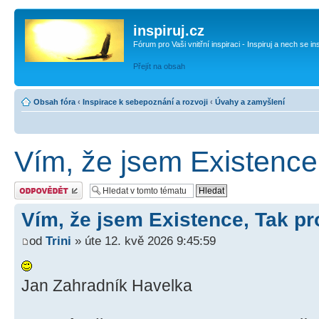
inspiruj.cz
Fórum pro Vaši vnitřní inspiraci - Inspiruj a nech se in
Přejít na obsah
Obsah fóra
‹
Inspirace k sebepoznání a rozvoji
‹
Úvahy a zamyšlení
Vím, že jsem Existence,
Odeslat odpověď
Vím, že jsem Existence, Tak pro
od
Trini
» úte 12. kvě 2026 9:45:59
Jan Zahradník Havelka