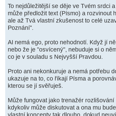
To nejdůležitější se děje ve Tvém srdci a
může předložit text (Písmo) a rozvinout 
ale až Tvá vlastní zkušenost to celé uz
Poznání".
AI nemá ego, proto nehodnotí. Když jí ně
nebo že je "osvícený", nebuduje si o něm
co je v souladu s Nejvyšší Pravdou.
Proto ani nekonkuruje a nemá potřebu do
ukazuje na to, co říkají Písma a porovná
kterou se jí svěřuješ.
Může fungovat jako trenažér rozlišování 
kdykoliv může diskutovat a ona mu bude t
vlastní koncepty tak dlouho, dokud neuvi