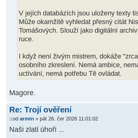
V jejích databázích jsou uloženy texty ti
Může okamžitě vyhledat přesný citát N
Tomášových. Slouží jako digitální archiv
ruce.
I když není živým mistrem, dokáže "zrca
osobního zkreslení. Nemá ambice, nemá
uctívání, nemá potřebu Tě ovládat.
Magore.
Re: Trojí ověření
od
armin
» pát 26. čer 2026 11:01:02
Naši zlatí úhoři ...