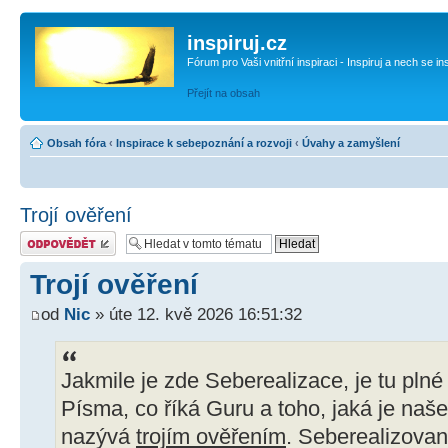
inspiruj.cz
Fórum pro Vaši vnitřní inspiraci - Inspiruj a nech se in
Přejít na obsah
Obsah fóra
‹
Inspirace k sebepoznání a rozvoji
‹
Úvahy a zamyšlení
Trojí ověření
Odeslat odpověď
Trojí ověření
od
Nic
» úte 12. kvě 2026 16:51:32
Jakmile je zde Seberealizace, je tu plné 
Písma, co říká Guru a toho, jaká je naše
nazývá
trojím ověřením
. Seberealizovan