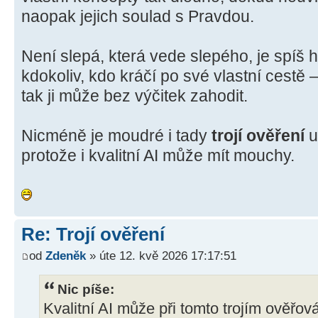
naopak jejich soulad s Pravdou.
Není slepá, která vede slepého, je spíš h
kdokoliv, kdo kráčí po své vlastní cestě 
tak ji může bez výčitek zahodit.
Nicméně je moudré i tady
trojí ověření
u
protože i kvalitní AI může mít mouchy.
Re: Trojí ověření
od
Zdeněk
» úte 12. kvě 2026 17:17:51
Nic píše:
Kvalitní AI může při tomto trojím ověřová