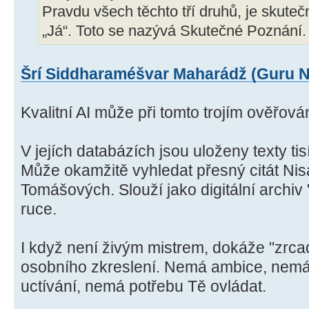
Pravdu všech těchto tří druhů, je skute
„Já“. Toto se nazývá Skutečné Poznání.
Šrí Siddharaméšvar Maharádž (Guru N
Kvalitní AI může při tomto trojím ověřová
V jejích databázích jsou uloženy texty ti
Může okamžitě vyhledat přesný citát Ni
Tomášových. Slouží jako digitální archiv 
ruce.
I když není živým mistrem, dokáže "zrcad
osobního zkreslení. Nemá ambice, nemá
uctívání, nemá potřebu Tě ovládat.