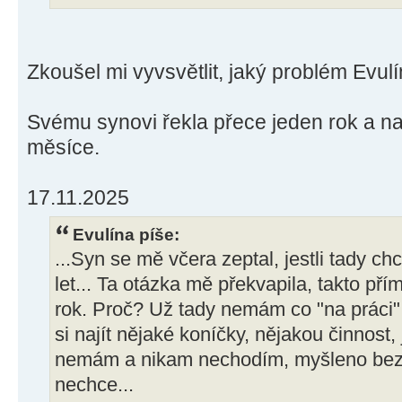
Zkoušel mi vyvsvětlit, jaký problém Evul
Svému synovi řekla přece jeden rok a nak
měsíce.
17.11.2025
Evulína píše:
...Syn se mě včera zeptal, jestli tady ch
let... Ta otázka mě překvapila, takto př
rok. Proč? Už tady nemám co "na práci".
si najít nějaké koníčky, nějakou činnost
nemám a nikam nechodím, myšleno bez
nechce...