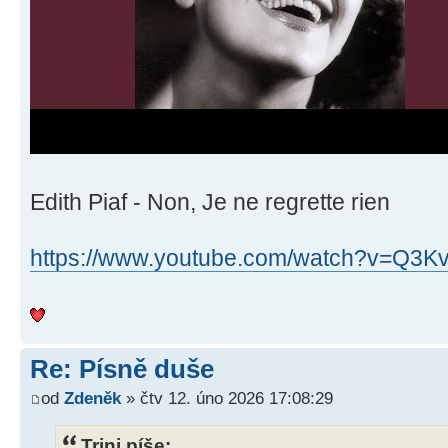
Edith Piaf - Non, Je ne regrette rien
https://www.youtube.com/watch?v=Q3Kvu
Re: Písně duše
od
Zdeněk
» čtv 12. úno 2026 17:08:29
Trini píše: