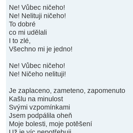
Ne! Vůbec ničeho!
Ne! Nelituji ničeho!
To dobré
co mi udělali
I to zlé,
Všechno mi je jedno!
Ne! Vůbec ničeho!
Ne! Ničeho nelituji!
Je zaplaceno, zameteno, zapomenuto
Kašlu na minulost
Svými vzpomínkami
Jsem podpálila oheň
Moje bolesti, moje potěšení
Už je víc nepotřebuji