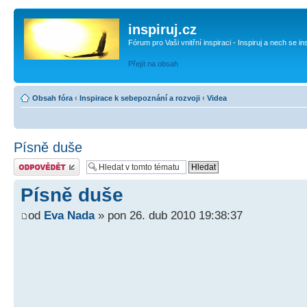
inspiruj.cz
Fórum pro Vaši vnitřní inspiraci - Inspiruj a nech se in
Přejít na obsah
Obsah fóra
‹
Inspirace k sebepoznání a rozvoji
‹
Videa
Písně duše
Odeslat odpověď
Písně duše
od
Eva Nada
» pon 26. dub 2010 19:38:37