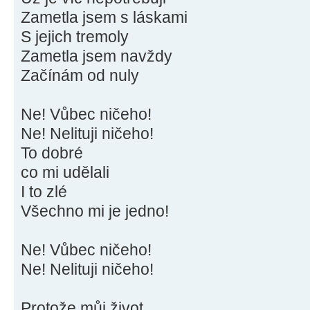
Zametla jsem s láskami
S jejich tremoly
Zametla jsem navždy
Začínám od nuly
Ne! Vůbec ničeho!
Ne! Nelituji ničeho!
To dobré
co mi udělali
I to zlé
Všechno mi je jedno!
Ne! Vůbec ničeho!
Ne! Nelituji ničeho!
Protože můj život