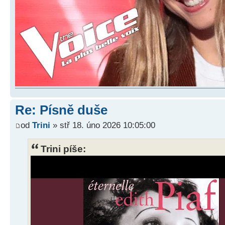
Re: Písně duše
od
Trini
» stř 18. úno 2026 10:05:00
Trini píše: