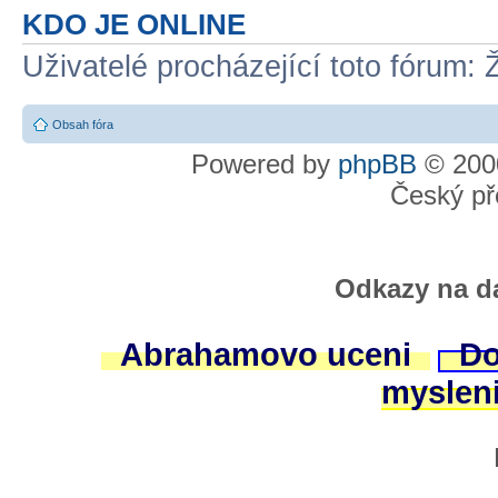
KDO JE ONLINE
Uživatelé procházející toto fórum: 
Obsah fóra
Powered by
phpBB
© 2000
Český př
Odkazy na da
Abrahamovo uceni
Do
myslen