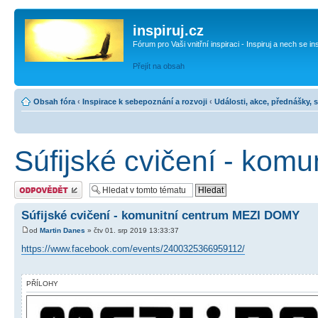
inspiruj.cz
Fórum pro Vaši vnitřní inspiraci - Inspiruj a nech se in
Přejít na obsah
Obsah fóra
‹
Inspirace k sebepoznání a rozvoji
‹
Události, akce, přednášky, 
Súfijské cvičení - ko
Odeslat odpověď
Súfijské cvičení - komunitní centrum MEZI DOMY
od
Martin Danes
» čtv 01. srp 2019 13:33:37
https://www.facebook.com/events/2400325366959112/
PŘÍLOHY