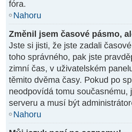
fóra.
Nahoru
Změnil jsem časové pásmo, ale
Jste si jisti, že jste zadali časo
toho správného, pak jste pravdě
zimní čas, v uživatelském pane
těmito dvěma časy. Pokud po s
neodpovídá tomu současnému, j
serveru a musí být administráto
Nahoru