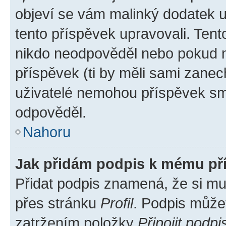
objeví se vám malinký dodatek u 
tento příspěvek upravovali. Ten
nikdo neodpověděl nebo pokud mo
příspěvek (ti by měli sami zanec
uživatelé nemohou příspěvek sma
odpověděl.
Nahoru
Jak přidám podpis k mému př
Přidat podpis znamená, že si mus
přes stránku
Profil
. Podpis může
zatržením položky
Připojit podpi