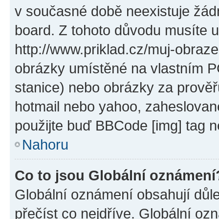
v současné době neexistuje žád
board. Z tohoto důvodu musíte u
http://www.priklad.cz/muj-obraz
obrázky umístěné na vlastním PC
stanice) nebo obrázky za prověř
hotmail nebo yahoo, zaheslovan
použijte buď BBCode [img] tag n
Nahoru
Co to jsou Globální oznámení
Globální oznámení obsahují důlež
přečíst co nejdříve. Globální o