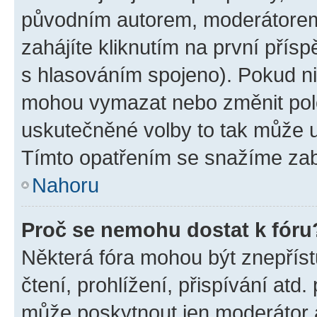
původním autorem, moderátorem
zahájíte kliknutím na první přísp
s hlasováním spojeno). Pokud ni
mohou vymazat nebo změnit polož
uskutečněné volby to tak může uč
Tímto opatřením se snažíme zabr
Nahoru
Proč se nemohu dostat k fóru
Některá fóra mohou být znepříst
čtení, prohlížení, přispívání atd.
může poskytnout jen moderátor a 