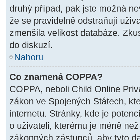
druhý případ, pak jste možná nev
že se pravidelně odstraňují uživa
zmenšila velikost databáze. Zkus
do diskuzí.
Nahoru
Co znamená COPPA?
COPPA, neboli Child Online Priva
zákon ve Spojených Státech, kte
internetu. Stránky, kde je poten
o uživateli, kterému je méně než
zákonných zástupců, aby tyto dat