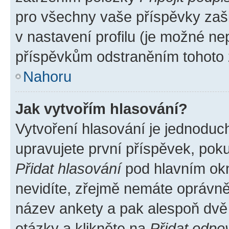
pro všechny vaše příspěvky zašk
v nastavení profilu (je možné n
příspěvkům odstraněním tohoto z
Nahoru
Jak vytvořím hlasování?
Vytvoření hlasování je jednoduc
upravujete první příspěvek, poku
Přidat hlasování
pod hlavním okn
nevidíte, zřejmě nemáte oprávněn
název ankety a pak alespoň dvě
otázky a klikněte na
Přidat odpo