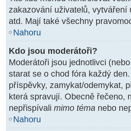
zakazování uživatelů, vytváření
atd. Mají také všechny pravomo
Nahoru
Kdo jsou moderátoři?
Moderátoři jsou jednotlivci (nebo 
starat se o chod fóra každý den
příspěvky, zamykat/odemykat, p
která spravují. Obecně řečeno, m
nepřispívali
mimo téma
nebo nepř
Nahoru