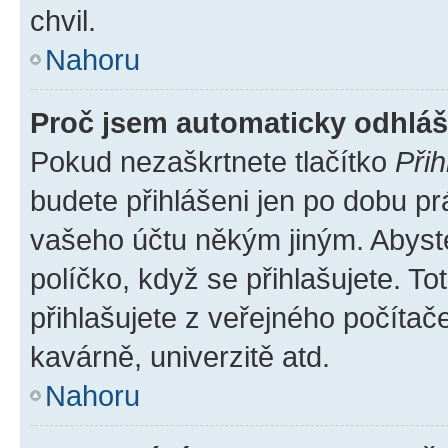
chvil.
Nahoru
Proč jsem automaticky odhlá
Pokud nezaškrtnete tlačítko
Přih
budete přihlášeni jen po dobu pr
vašeho účtu někým jiným. Abyste 
políčko, když se přihlašujete. 
přihlašujete z veřejného počítač
kavárně, univerzitě atd.
Nahoru