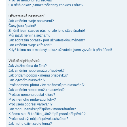
Proč se nemohu registrovat?
Co dělá odkaz „Smazat všechny cookies z fóra“?
Uživatelská nastavení
Jak změním svoje nastavení?
Časy jsou špatně!
Změnil jsem časové pásmo, ale je to stále špatně!
Můj jazyk není na seznamu!
Jak zobrazím obrázek pod uživatelským jménem?
Jak změním svoje zařazení?
Když kliknu na e-mailový odkaz uživatele, jsem vyzván k přihlášení!
Vkládání příspěvků
Jak vložím téma do fóra?
Jak změním nebo smažu příspěvek?
Jak přidám podpis k mému příspěvku?
Jak vytvořím hlasování?
Proč nemohu přidat více možností pro hlasování?
Jak změním nebo smažu hlasování?
Proč se nemohu dostat k fóru?
Proč nemohu přidávat přílohy?
Proč jsem obdržel varování?
Jak mohu nahlásit příspěvek moderátorům?
K čemu slouží tlačítko „Uložit“ při psaní příspěvků?
Proč musí být můj příspěvek schválen?
Jak mohu oživit svoje téma?